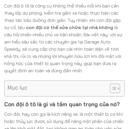
Con đội ô tô là công cụ không thể thiếu mỗi khi bạn cần
thay lốp dự phòng, kiểm tra gầm xe hoặc thực hiện các
thao tác bảo dưỡng đơn giản. Tuy nhiên, khi con đội gặp
sự cố, liệu
con đội có thể sửa chữa tại nhà không
là
câu hỏi khiến nhiều chủ xe băn khoăn. Bài viết này, với sự
am hiểu sâu sắc từ các chuyên gia tại Garage Auto
Speedy, sẽ cung cấp cho bạn cái nhìn toàn diện về tính
khả thi, rủi ro và những lời khuyên hữu ích khi đối mặt với
hỏng hóc của thiết bị quan trọng này, giúp bạn đưa ra
quyết định an toàn và đúng đắn nhất.
Mục lục
Con đội ô tô là gì và tầm quan trọng của nó?
Con đội, hay còn gọi là kích nâng xe, là một thiết bị cơ khí
hoặc thủy lực được sử dụng để nâng một phần của chiếc
xe lên khỏi mặt đất, tạo không gian an toàn cho việc sửa