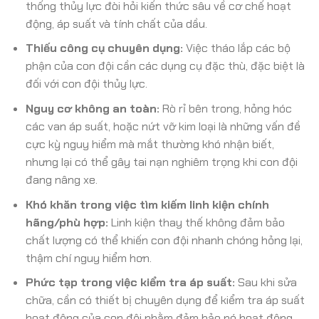
thống thủy lực đòi hỏi kiến thức sâu về cơ chế hoạt
động, áp suất và tính chất của dầu.
Thiếu công cụ chuyên dụng:
Việc tháo lắp các bộ
phận của con đội cần các dụng cụ đặc thù, đặc biệt là
đối với con đội thủy lực.
Nguy cơ không an toàn:
Rò rỉ bên trong, hỏng hóc
các van áp suất, hoặc nứt vỡ kim loại là những vấn đề
cực kỳ nguy hiểm mà mắt thường khó nhận biết,
nhưng lại có thể gây tai nạn nghiêm trọng khi con đội
đang nâng xe.
Khó khăn trong việc tìm kiếm linh kiện chính
hãng/phù hợp:
Linh kiện thay thế không đảm bảo
chất lượng có thể khiến con đội nhanh chóng hỏng lại,
thậm chí nguy hiểm hơn.
Phức tạp trong việc kiểm tra áp suất:
Sau khi sửa
chữa, cần có thiết bị chuyên dụng để kiểm tra áp suất
hoạt động của con đội nhằm đảm bảo nó hoạt động