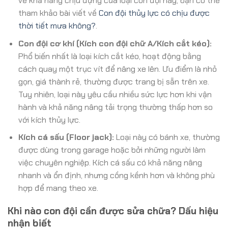
về khả năng chịu đựng của loại con đội này, bạn có thể
tham khảo bài viết về
Con đội thủy lực có chịu được
thời tiết mưa không?
.
Con đội cơ khí (Kích con đội chữ A/Kích cắt kéo):
Phổ biến nhất là loại kích cắt kéo, hoạt động bằng
cách quay một trục vít để nâng xe lên. Ưu điểm là nhỏ
gọn, giá thành rẻ, thường được trang bị sẵn trên xe.
Tuy nhiên, loại này yêu cầu nhiều sức lực hơn khi vận
hành và khả năng nâng tải trọng thường thấp hơn so
với kích thủy lực.
Kích cá sấu (Floor jack):
Loại này có bánh xe, thường
được dùng trong garage hoặc bởi những người làm
việc chuyên nghiệp. Kích cá sấu có khả năng nâng
nhanh và ổn định, nhưng cồng kềnh hơn và không phù
hợp để mang theo xe.
Khi nào con đội cần được sửa chữa? Dấu hiệu
nhận biết