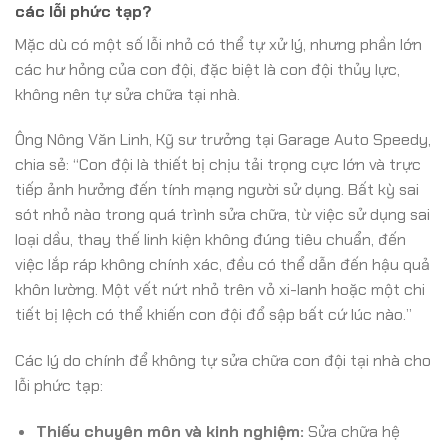
các lỗi phức tạp?
Mặc dù có một số lỗi nhỏ có thể tự xử lý, nhưng phần lớn
các hư hỏng của con đội, đặc biệt là con đội thủy lực,
không nên tự sửa chữa tại nhà.
Ông Nông Văn Linh, Kỹ sư trưởng tại Garage Auto Speedy,
chia sẻ: “Con đội là thiết bị chịu tải trọng cực lớn và trực
tiếp ảnh hưởng đến tính mạng người sử dụng. Bất kỳ sai
sót nhỏ nào trong quá trình sửa chữa, từ việc sử dụng sai
loại dầu, thay thế linh kiện không đúng tiêu chuẩn, đến
việc lắp ráp không chính xác, đều có thể dẫn đến hậu quả
khôn lường. Một vết nứt nhỏ trên vỏ xi-lanh hoặc một chi
tiết bị lệch có thể khiến con đội đổ sập bất cứ lúc nào.”
Các lý do chính để không tự sửa chữa con đội tại nhà cho
lỗi phức tạp:
Thiếu chuyên môn và kinh nghiệm:
Sửa chữa hệ