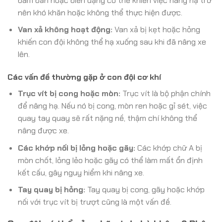
bám bẩn hoặc biến dạng có thể khiến việc nâng hạ trở
nên khó khăn hoặc không thể thực hiện được.
Van xả không hoạt động:
Van xả bị kẹt hoặc hỏng
khiến con đội không thể hạ xuống sau khi đã nâng xe
lên.
Các vấn đề thường gặp ở con đội cơ khí
Trục vít bị cong hoặc mòn:
Trục vít là bộ phận chính
để nâng hạ. Nếu nó bị cong, mòn ren hoặc gỉ sét, việc
quay tay quay sẽ rất nặng nề, thậm chí không thể
nâng được xe.
Các khớp nối bị lỏng hoặc gãy:
Các khớp chữ A bị
mòn chốt, lỏng lẻo hoặc gãy có thể làm mất ổn định
kết cấu, gây nguy hiểm khi nâng xe.
Tay quay bị hỏng:
Tay quay bị cong, gãy hoặc khớp
nối với trục vít bị trượt cũng là một vấn đề.