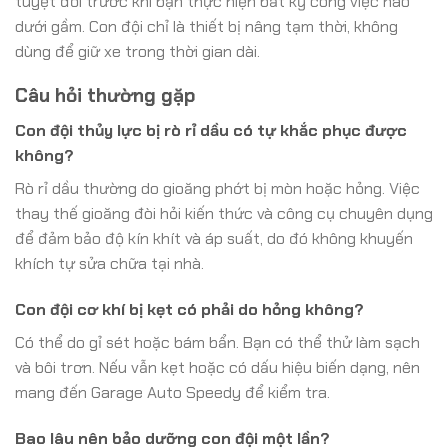
tuyệt đối trước khi bạn thực hiện bất kỳ công việc nào
dưới gầm. Con đội chỉ là thiết bị nâng tạm thời, không
dùng để giữ xe trong thời gian dài.
Câu hỏi thường gặp
Con đội thủy lực bị rò rỉ dầu có tự khắc phục được
không?
Rò rỉ dầu thường do gioăng phớt bị mòn hoặc hỏng. Việc
thay thế gioăng đòi hỏi kiến thức và công cụ chuyên dụng
để đảm bảo độ kín khít và áp suất, do đó không khuyến
khích tự sửa chữa tại nhà.
Con đội cơ khí bị kẹt có phải do hỏng không?
Có thể do gỉ sét hoặc bám bẩn. Bạn có thể thử làm sạch
và bôi trơn. Nếu vẫn kẹt hoặc có dấu hiệu biến dạng, nên
mang đến Garage Auto Speedy để kiểm tra.
Bao lâu nên bảo dưỡng con đội một lần?