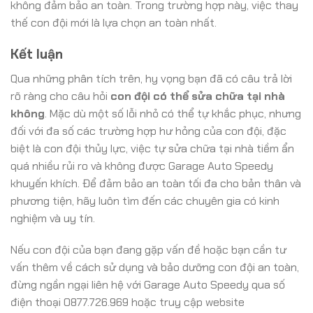
không đảm bảo an toàn. Trong trường hợp này, việc thay
thế con đội mới là lựa chọn an toàn nhất.
Kết luận
Qua những phân tích trên, hy vọng bạn đã có câu trả lời
rõ ràng cho câu hỏi
con đội có thể sửa chữa tại nhà
không
. Mặc dù một số lỗi nhỏ có thể tự khắc phục, nhưng
đối với đa số các trường hợp hư hỏng của con đội, đặc
biệt là con đội thủy lực, việc tự sửa chữa tại nhà tiềm ẩn
quá nhiều rủi ro và không được Garage Auto Speedy
khuyến khích. Để đảm bảo an toàn tối đa cho bản thân và
phương tiện, hãy luôn tìm đến các chuyên gia có kinh
nghiệm và uy tín.
Nếu con đội của bạn đang gặp vấn đề hoặc bạn cần tư
vấn thêm về cách sử dụng và bảo dưỡng con đội an toàn,
đừng ngần ngại liên hệ với Garage Auto Speedy qua số
điện thoại 0877.726.969 hoặc truy cập website