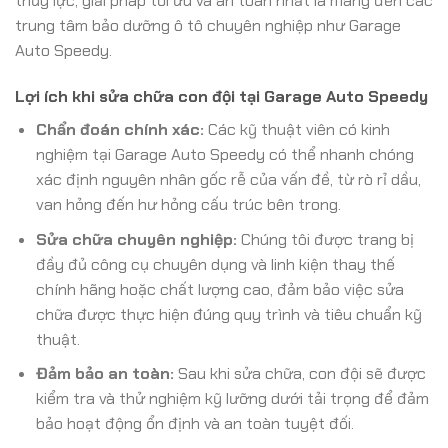
thủy lực, giải pháp tối ưu và an toàn nhất là mang đến các
trung tâm bảo dưỡng ô tô chuyên nghiệp như Garage
Auto Speedy.
Lợi ích khi sửa chữa con đội tại Garage Auto Speedy
Chẩn đoán chính xác:
Các kỹ thuật viên có kinh
nghiệm tại Garage Auto Speedy có thể nhanh chóng
xác định nguyên nhân gốc rễ của vấn đề, từ rò rỉ dầu,
van hỏng đến hư hỏng cấu trúc bên trong.
Sửa chữa chuyên nghiệp:
Chúng tôi được trang bị
đầy đủ công cụ chuyên dụng và linh kiện thay thế
chính hãng hoặc chất lượng cao, đảm bảo việc sửa
chữa được thực hiện đúng quy trình và tiêu chuẩn kỹ
thuật.
Đảm bảo an toàn:
Sau khi sửa chữa, con đội sẽ được
kiểm tra và thử nghiệm kỹ lưỡng dưới tải trọng để đảm
bảo hoạt động ổn định và an toàn tuyệt đối.