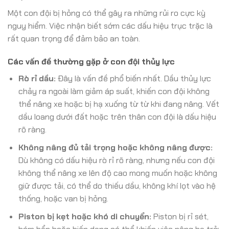
Một con đội bị hỏng có thể gây ra những rủi ro cực kỳ
nguy hiểm. Việc nhận biết sớm các dấu hiệu trục trặc là
rất quan trọng để đảm bảo an toàn.
Các vấn đề thường gặp ở con đội thủy lực
Rò rỉ dầu:
Đây là vấn đề phổ biến nhất. Dầu thủy lực
chảy ra ngoài làm giảm áp suất, khiến con đội không
thể nâng xe hoặc bị hạ xuống từ từ khi đang nâng. Vết
dầu loang dưới đất hoặc trên thân con đội là dấu hiệu
rõ ràng.
Không nâng đủ tải trọng hoặc không nâng được:
Dù không có dấu hiệu rò rỉ rõ ràng, nhưng nếu con đội
không thể nâng xe lên độ cao mong muốn hoặc không
giữ được tải, có thể do thiếu dầu, không khí lọt vào hệ
thống, hoặc van bị hỏng.
Piston bị kẹt hoặc khó di chuyển:
Piston bị rỉ sét,