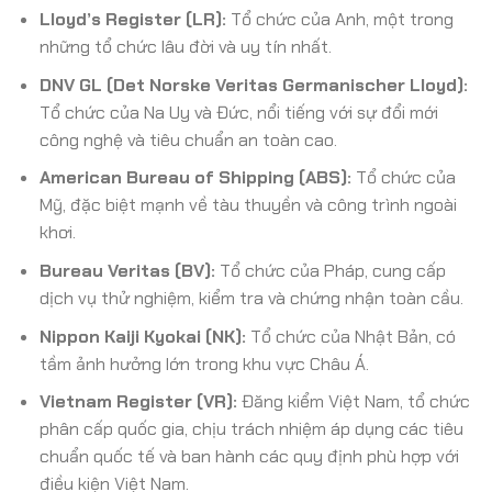
Lloyd’s Register (LR):
Tổ chức của Anh, một trong
những tổ chức lâu đời và uy tín nhất.
DNV GL (Det Norske Veritas Germanischer Lloyd):
Tổ chức của Na Uy và Đức, nổi tiếng với sự đổi mới
công nghệ và tiêu chuẩn an toàn cao.
American Bureau of Shipping (ABS):
Tổ chức của
Mỹ, đặc biệt mạnh về tàu thuyền và công trình ngoài
khơi.
Bureau Veritas (BV):
Tổ chức của Pháp, cung cấp
dịch vụ thử nghiệm, kiểm tra và chứng nhận toàn cầu.
Nippon Kaiji Kyokai (NK):
Tổ chức của Nhật Bản, có
tầm ảnh hưởng lớn trong khu vực Châu Á.
Vietnam Register (VR):
Đăng kiểm Việt Nam, tổ chức
phân cấp quốc gia, chịu trách nhiệm áp dụng các tiêu
chuẩn quốc tế và ban hành các quy định phù hợp với
điều kiện Việt Nam.