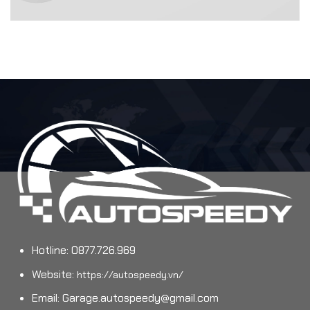
Hotline: 0877.726.969
Website:
https://autospeedy.vn/
Email:
Garage.autospeedy@gmail.com