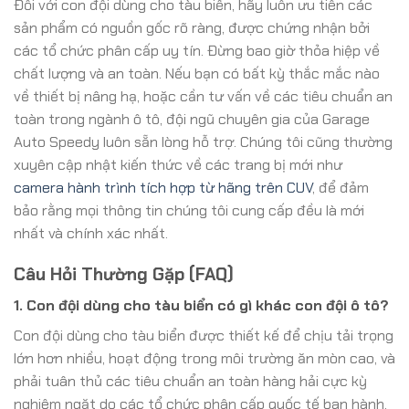
Đối với con đội dùng cho tàu biển, hãy luôn ưu tiên các
sản phẩm có nguồn gốc rõ ràng, được chứng nhận bởi
các tổ chức phân cấp uy tín. Đừng bao giờ thỏa hiệp về
chất lượng và an toàn. Nếu bạn có bất kỳ thắc mắc nào
về thiết bị nâng hạ, hoặc cần tư vấn về các tiêu chuẩn an
toàn trong ngành ô tô, đội ngũ chuyên gia của Garage
Auto Speedy luôn sẵn lòng hỗ trợ. Chúng tôi cũng thường
xuyên cập nhật kiến thức về các trang bị mới như
camera hành trình tích hợp từ hãng trên CUV
, để đảm
bảo rằng mọi thông tin chúng tôi cung cấp đều là mới
nhất và chính xác nhất.
Câu Hỏi Thường Gặp (FAQ)
1. Con đội dùng cho tàu biển có gì khác con đội ô tô?
Con đội dùng cho tàu biển được thiết kế để chịu tải trọng
lớn hơn nhiều, hoạt động trong môi trường ăn mòn cao, và
phải tuân thủ các tiêu chuẩn an toàn hàng hải cực kỳ
nghiêm ngặt do các tổ chức phân cấp quốc tế ban hành.