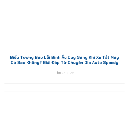
Biểu Tượng Báo Lỗi Bình Ắc Quy Sáng Khi Xe Tắt Máy
Có Sao Không? Giải Đáp Từ Chuyên Gia Auto Speedy
Th9 23, 2025