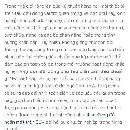
Trong thế giới rộng lớn của kỹ thuật hàng hải, mỗi thiết bị
trên tàu đều đóng vai trò quan trọng, và con đội (hay kích
nâng) không phải là ngoại lệ. Con đội dùng cho tàu biển là
một công cụ thiết yếu phục vụ cho các công việc bảo trì,
sửa chữa, nâng hạ các bộ phận nặng hoặc trong tình
huống khẩn cấp. Tuy nhiên, không giống như con đội
thông thường dùng trong ô tô, con đội dùng cho tàu biển
phải tuân thủ những tiêu chuẩn cực kỳ nghiêm ngặt để
đảm bảo an toàn tối đa trong môi trường hoạt động khắc
nghiệt. Vậy,
con đội dùng cho tàu biển cần tiêu chuẩn
gì
? Bài viết này, với sự am hiểu sâu sắc về thiết bị nâng
hạ và an toàn kỹ thuật từ đội ngũ Garage Auto Speedy,
sẽ cung cấp cái nhìn toàn diện về các yêu cầu quan trọng
này, giúp bạn hiểu rõ hơn về sự phức tạp và tầm quan
trọng của chúng. Điều này đặc biệt cần thiết khi thiết bị
không được trang bị đủ tính năng như
khay đựng đồ
ngăn mát trên CUV
, đòi hỏi sự chuyên nghiệp trong từng
chi tiết.