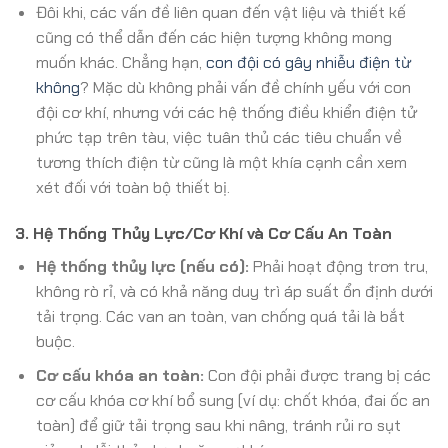
Đôi khi, các vấn đề liên quan đến vật liệu và thiết kế
cũng có thể dẫn đến các hiện tượng không mong
muốn khác. Chẳng hạn,
con đội có gây nhiễu điện từ
không
? Mặc dù không phải vấn đề chính yếu với con
đội cơ khí, nhưng với các hệ thống điều khiển điện tử
phức tạp trên tàu, việc tuân thủ các tiêu chuẩn về
tương thích điện từ cũng là một khía cạnh cần xem
xét đối với toàn bộ thiết bị.
3. Hệ Thống Thủy Lực/Cơ Khí và Cơ Cấu An Toàn
Hệ thống thủy lực (nếu có):
Phải hoạt động trơn tru,
không rò rỉ, và có khả năng duy trì áp suất ổn định dưới
tải trọng. Các van an toàn, van chống quá tải là bắt
buộc.
Cơ cấu khóa an toàn:
Con đội phải được trang bị các
cơ cấu khóa cơ khí bổ sung (ví dụ: chốt khóa, đai ốc an
toàn) để giữ tải trọng sau khi nâng, tránh rủi ro sụt