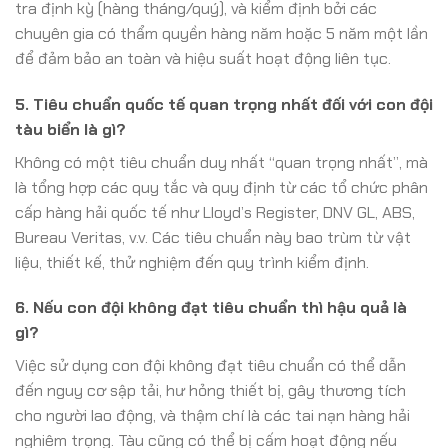
tra định kỳ (hàng tháng/quý), và kiểm định bởi các
chuyên gia có thẩm quyền hàng năm hoặc 5 năm một lần
để đảm bảo an toàn và hiệu suất hoạt động liên tục.
5. Tiêu chuẩn quốc tế quan trọng nhất đối với con đội
tàu biển là gì?
Không có một tiêu chuẩn duy nhất “quan trọng nhất”, mà
là tổng hợp các quy tắc và quy định từ các tổ chức phân
cấp hàng hải quốc tế như Lloyd’s Register, DNV GL, ABS,
Bureau Veritas, v.v. Các tiêu chuẩn này bao trùm từ vật
liệu, thiết kế, thử nghiệm đến quy trình kiểm định.
6. Nếu con đội không đạt tiêu chuẩn thì hậu quả là
gì?
Việc sử dụng con đội không đạt tiêu chuẩn có thể dẫn
đến nguy cơ sập tải, hư hỏng thiết bị, gây thương tích
cho người lao động, và thậm chí là các tai nạn hàng hải
nghiêm trọng. Tàu cũng có thể bị cấm hoạt động nếu