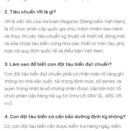
2. Tiêu chuẩn VR là gì?
VR là viết tắt của Vietnam Register (Đăng kiểm Việt Nam),
là tổ chức phân cấp quốc gia chịu trách nhiệm ban hành
và thực thi các tiêu chuẩn kỹ thuật về thiết kế, đóng mới
và sửa chữa tàu biển, cũng như các thiết bị trên tàu, phù
hợp với quy định quốc tế và điều kiện Việt Nam.
3. Làm sao để biết con đội tàu biển đạt chuẩn?
Con đội tàu biển đạt chuẩn phải có nhãn mác rõ ràng ghi
thông tin nhà sản xuất, tải trọng định mức, số series, và
quan trọng nhất là số chứng nhận được cấp bởi một tổ
chức phân cấp hàng hải uy tín (như LR, DNV GL, ABS, VR,
v.v.).
4. Con đội tàu biển có cần bảo dưỡng định kỳ không?
Có, con đội tàu biển cần được kiểm tra hàng ngày, kiểm