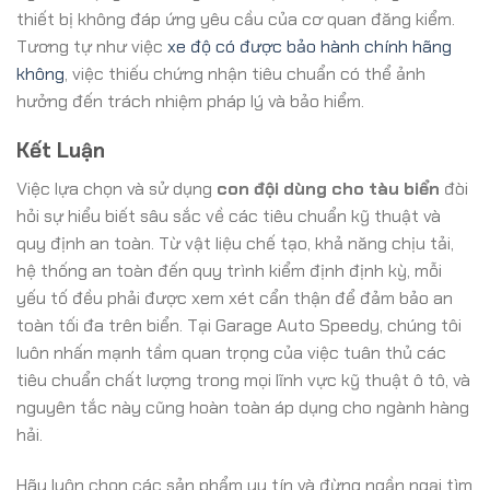
thiết bị không đáp ứng yêu cầu của cơ quan đăng kiểm.
Tương tự như việc
xe độ có được bảo hành chính hãng
không
, việc thiếu chứng nhận tiêu chuẩn có thể ảnh
hưởng đến trách nhiệm pháp lý và bảo hiểm.
Kết Luận
Việc lựa chọn và sử dụng
con đội dùng cho tàu biển
đòi
hỏi sự hiểu biết sâu sắc về các tiêu chuẩn kỹ thuật và
quy định an toàn. Từ vật liệu chế tạo, khả năng chịu tải,
hệ thống an toàn đến quy trình kiểm định định kỳ, mỗi
yếu tố đều phải được xem xét cẩn thận để đảm bảo an
toàn tối đa trên biển. Tại Garage Auto Speedy, chúng tôi
luôn nhấn mạnh tầm quan trọng của việc tuân thủ các
tiêu chuẩn chất lượng trong mọi lĩnh vực kỹ thuật ô tô, và
nguyên tắc này cũng hoàn toàn áp dụng cho ngành hàng
hải.
Hãy luôn chọn các sản phẩm uy tín và đừng ngần ngại tìm