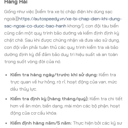
Hàng Hải
Giống như việc [kiểm tra xe bị chập điện khi dùng sạc
ngoài](
https://autospeedy.vn/xe-bi-chap-dien-khi-dung-
sac-ngoai-co-duoc-bao-hanh
khong/), con đội tàu biển
cũng cần một quy trình bảo dưỡng và kiểm định định kỳ
chặt chẽ. Sau khi được chứng nhận và đưa vào sử dụng,
con đội vẫn phải tuân thủ các quy trình kiểm tra và bảo
dưỡng định kỳ để đảm bảo duy trì hiệu suất và an toàn
trong suốt vòng đời của nó.
Kiểm tra hàng ngày/trước khi sử dụng:
Kiểm tra
trực quan về hư hỏng, rò rỉ, hoạt động của van, mức
dầu thủy lực.
Kiểm tra định kỳ (hàng tháng/quý):
Kiểm tra chi tiết
hơn về ăn mòn, biến dạng, mài mòn các bộ phận, hoạt
động của cơ cấu khóa.
Kiểm định hàng năm/5 năm:
Thực hiện bởi các kỹ sư