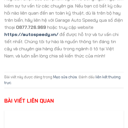
kiếm sự tư vấn từ các chuyên gia. Nếu bạn có bất kỳ câu
hỏi nào liên quan đến an toàn kỹ thuật, dù là trên bộ hay
trên biển, hãy liên hệ với Garage Auto Speedy qua số điện
thoại
0877.726.969
hoặc truy cập website
https://autospeedy.vn/
để được hỗ trợ và tư vấn chi
tiết nhất. Chúng tôi tự hào là nguồn thông tin đáng tin
cậy và chuyên gia hàng đầu trong ngành ô tô tại Việt
Nam, và luôn sẵn lòng chia sẻ kiến thức của mình!
Bài viết này được đăng trong
Mẹo sửa chữa
. Đánh dấu
liên kết thường
trực
.
BÀI VIẾT LIÊN QUAN