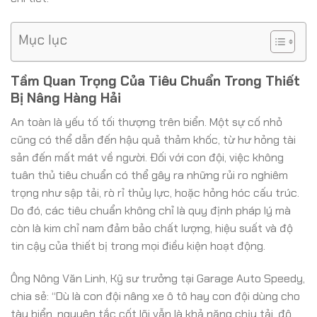
Mục lục
Tầm Quan Trọng Của Tiêu Chuẩn Trong Thiết
Bị Nâng Hàng Hải
An toàn là yếu tố tối thượng trên biển. Một sự cố nhỏ
cũng có thể dẫn đến hậu quả thảm khốc, từ hư hỏng tài
sản đến mất mát về người. Đối với con đội, việc không
tuân thủ tiêu chuẩn có thể gây ra những rủi ro nghiêm
trọng như sập tải, rò rỉ thủy lực, hoặc hỏng hóc cấu trúc.
Do đó, các tiêu chuẩn không chỉ là quy định pháp lý mà
còn là kim chỉ nam đảm bảo chất lượng, hiệu suất và độ
tin cậy của thiết bị trong mọi điều kiện hoạt động.
Ông Nông Văn Linh, Kỹ sư trưởng tại Garage Auto Speedy,
chia sẻ: “Dù là con đội nâng xe ô tô hay con đội dùng cho
tàu biển, nguyên tắc cốt lõi vẫn là khả năng chịu tải, độ