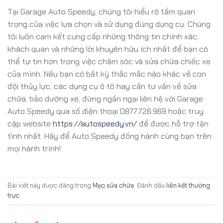
Tại Garage Auto Speedy, chúng tôi hiểu rõ tầm quan
trọng của việc lựa chọn và sử dụng đúng dụng cụ. Chúng
tôi luôn cam kết cung cấp những thông tin chính xác,
khách quan và những lời khuyên hữu ích nhất để bạn có
thể tự tin hơn trong việc chăm sóc và sửa chữa chiếc xe
của mình. Nếu bạn có bất kỳ thắc mắc nào khác về con
đội thủy lực, các dụng cụ ô tô hay cần tư vấn về sửa
chữa, bảo dưỡng xe, đừng ngần ngại liên hệ với Garage
Auto Speedy qua số điện thoại 0877.726.969 hoặc truy
cập website
https://autospeedy.vn/
để được hỗ trợ tận
tình nhất. Hãy để Auto Speedy đồng hành cùng bạn trên
mọi hành trình!
Bài viết này được đăng trong
Mẹo sửa chữa
. Đánh dấu
liên kết thường
trực
.