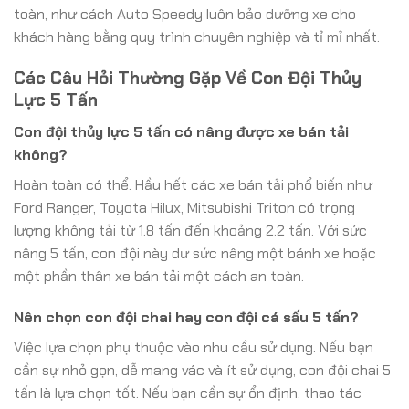
toàn, như cách Auto Speedy luôn bảo dưỡng xe cho
khách hàng bằng quy trình chuyên nghiệp và tỉ mỉ nhất.
Các Câu Hỏi Thường Gặp Về Con Đội Thủy
Lực 5 Tấn
Con đội thủy lực 5 tấn có nâng được xe bán tải
không?
Hoàn toàn có thể. Hầu hết các xe bán tải phổ biến như
Ford Ranger, Toyota Hilux, Mitsubishi Triton có trọng
lượng không tải từ 1.8 tấn đến khoảng 2.2 tấn. Với sức
nâng 5 tấn, con đội này dư sức nâng một bánh xe hoặc
một phần thân xe bán tải một cách an toàn.
Nên chọn con đội chai hay con đội cá sấu 5 tấn?
Việc lựa chọn phụ thuộc vào nhu cầu sử dụng. Nếu bạn
cần sự nhỏ gọn, dễ mang vác và ít sử dụng, con đội chai 5
tấn là lựa chọn tốt. Nếu bạn cần sự ổn định, thao tác