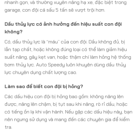
nhanh gọn, và thường xuyên nâng hạ xe, đặc biệt trong
garage, con đội cá sấu 5 tấn sẽ vượt trội hơn.
Dầu thủy lực có ảnh hưởng đến hiệu suất con đội
không?
Có, dầu thủy lực là “máu” của con đội. Dầu không đủ, bị
lẫn tạp chất, hoặc không đúng loại có thể làm giảm hiệu
suất nâng, gây kẹt van, hoặc thậm chí làm hỏng hệ thống
bơm thủy lực. Auto Speedy luôn khuyên dùng dầu thủy
lực chuyên dụng chất lượng cao.
Làm sao để biết con đội bị hỏng?
Các dấu hiệu con đội bị hỏng bao gồm: không nâng lên
được, nâng lên chậm, bị tụt sau khi nâng, rò rỉ dầu, hoặc
có tiếng ồn lạ khi vận hành. Nếu gặp các dấu hiệu này, bạn
nên ngưng sử dụng và mang đến các chuyên gia để kiểm
tra.