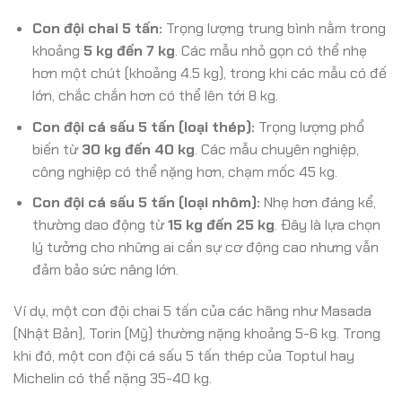
Con đội chai 5 tấn:
Trọng lượng trung bình nằm trong
khoảng
5 kg đến 7 kg
. Các mẫu nhỏ gọn có thể nhẹ
hơn một chút (khoảng 4.5 kg), trong khi các mẫu có đế
lớn, chắc chắn hơn có thể lên tới 8 kg.
Con đội cá sấu 5 tấn (loại thép):
Trọng lượng phổ
biến từ
30 kg đến 40 kg
. Các mẫu chuyên nghiệp,
công nghiệp có thể nặng hơn, chạm mốc 45 kg.
Con đội cá sấu 5 tấn (loại nhôm):
Nhẹ hơn đáng kể,
thường dao động từ
15 kg đến 25 kg
. Đây là lựa chọn
lý tưởng cho những ai cần sự cơ động cao nhưng vẫn
đảm bảo sức nâng lớn.
Ví dụ, một con đội chai 5 tấn của các hãng như Masada
(Nhật Bản), Torin (Mỹ) thường nặng khoảng 5-6 kg. Trong
khi đó, một con đội cá sấu 5 tấn thép của Toptul hay
Michelin có thể nặng 35-40 kg.