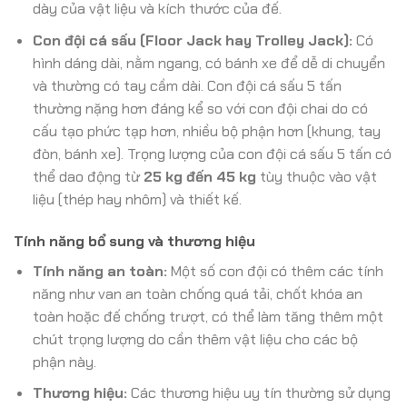
dày của vật liệu và kích thước của đế.
Con đội cá sấu (Floor Jack hay Trolley Jack):
Có
hình dáng dài, nằm ngang, có bánh xe để dễ di chuyển
và thường có tay cầm dài. Con đội cá sấu 5 tấn
thường nặng hơn đáng kể so với con đội chai do có
cấu tạo phức tạp hơn, nhiều bộ phận hơn (khung, tay
đòn, bánh xe). Trọng lượng của con đội cá sấu 5 tấn có
thể dao động từ
25 kg đến 45 kg
tùy thuộc vào vật
liệu (thép hay nhôm) và thiết kế.
Tính năng bổ sung và thương hiệu
Tính năng an toàn:
Một số con đội có thêm các tính
năng như van an toàn chống quá tải, chốt khóa an
toàn hoặc đế chống trượt, có thể làm tăng thêm một
chút trọng lượng do cần thêm vật liệu cho các bộ
phận này.
Thương hiệu:
Các thương hiệu uy tín thường sử dụng