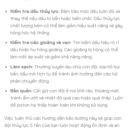
Kiểm tra dầu thủy lực:
Đảm bảo mức dầu luôn đủ và
thay thế nếu dầu bị bẩn hoặc biến chất. Dầu thủy lực
chất lượng kém có thể làm giảm hiệu suất nâng và gây
hỏng hóc hệ thống.
Kiểm tra các gioăng và van:
Tìm kiếm dấu hiệu rò rỉ
dầu hoặc hư hỏng gioăng. Các gioăng bị hỏng có thể
làm mất áp suất và giảm khả năng nâng.
Làm sạch:
Thường xuyên lau chùi con đội, loại bỏ bụi
bẩn, dầu mỡ tích tụ để tránh ảnh hưởng đến các bộ
phận chuyển động.
Bảo quản:
Cất giữ con đội ở nơi khô ráo, thoáng mát,
tránh ẩm ướt và nhiệt độ quá cao hoặc quá thấp. Luôn
để piston hạ thấp hoàn toàn khi không sử dụng.
Việc tuân thủ các hướng dẫn bảo dưỡng này sẽ giúp con
đội thủy lực 5 tấn của bạn luôn hoạt động ổn định và an