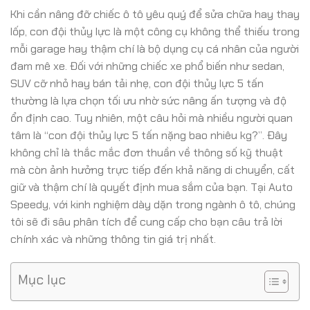
Khi cần nâng đỡ chiếc ô tô yêu quý để sửa chữa hay thay
lốp, con đội thủy lực là một công cụ không thể thiếu trong
mỗi garage hay thậm chí là bộ dụng cụ cá nhân của người
đam mê xe. Đối với những chiếc xe phổ biến như sedan,
SUV cỡ nhỏ hay bán tải nhẹ, con đội thủy lực 5 tấn
thường là lựa chọn tối ưu nhờ sức nâng ấn tượng và độ
ổn định cao. Tuy nhiên, một câu hỏi mà nhiều người quan
tâm là “con đội thủy lực 5 tấn nặng bao nhiêu kg?”. Đây
không chỉ là thắc mắc đơn thuần về thông số kỹ thuật
mà còn ảnh hưởng trực tiếp đến khả năng di chuyển, cất
giữ và thậm chí là quyết định mua sắm của bạn. Tại Auto
Speedy, với kinh nghiệm dày dặn trong ngành ô tô, chúng
tôi sẽ đi sâu phân tích để cung cấp cho bạn câu trả lời
chính xác và những thông tin giá trị nhất.
Mục lục