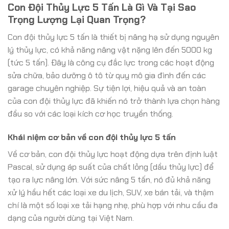
Con Đội Thủy Lực 5 Tấn Là Gì Và Tại Sao
Trọng Lượng Lại Quan Trọng?
Con đội thủy lực 5 tấn là thiết bị nâng hạ sử dụng nguyên
lý thủy lực, có khả năng nâng vật nặng lên đến 5000 kg
(tức 5 tấn). Đây là công cụ đắc lực trong các hoạt động
sửa chữa, bảo dưỡng ô tô từ quy mô gia đình đến các
garage chuyên nghiệp. Sự tiện lợi, hiệu quả và an toàn
của con đội thủy lực đã khiến nó trở thành lựa chọn hàng
đầu so với các loại kích cơ học truyền thống.
Khái niệm cơ bản về con đội thủy lực 5 tấn
Về cơ bản, con đội thủy lực hoạt động dựa trên định luật
Pascal, sử dụng áp suất của chất lỏng (dầu thủy lực) để
tạo ra lực nâng lớn. Với sức nâng 5 tấn, nó đủ khả năng
xử lý hầu hết các loại xe du lịch, SUV, xe bán tải, và thậm
chí là một số loại xe tải hạng nhẹ, phù hợp với nhu cầu đa
dạng của người dùng tại Việt Nam.