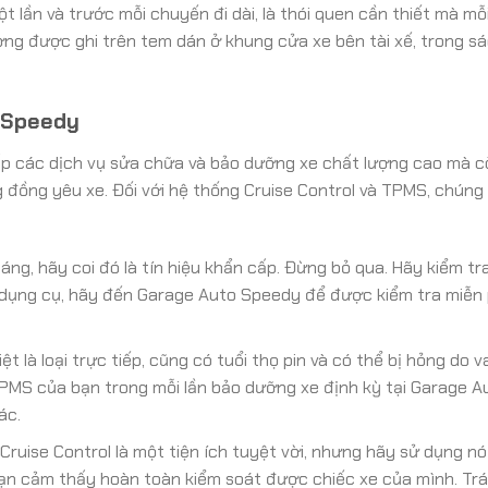
ột lần và trước mỗi chuyến đi dài, là thói quen cần thiết mà mỗi
ờng được ghi trên tem dán ở khung cửa xe bên tài xế, trong s
 Speedy
ấp các dịch vụ sửa chữa và bảo dưỡng xe chất lượng cao mà 
đồng yêu xe. Đối với hệ thống Cruise Control và TPMS, chúng 
ng, hãy coi đó là tín hiệu khẩn cấp. Đừng bỏ qua. Hãy kiểm tra
 dụng cụ, hãy đến Garage Auto Speedy để được kiểm tra miễn 
 là loại trực tiếp, cũng có tuổi thọ pin và có thể bị hỏng do 
PMS của bạn trong mỗi lần bảo dưỡng xe định kỳ tại Garage A
ác.
Cruise Control là một tiện ích tuyệt vời, nhưng hãy sử dụng nó
ạn cảm thấy hoàn toàn kiểm soát được chiếc xe của mình. Tr