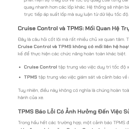
quay nhanh hơn các lốp khác. Hệ thống sẽ nhận bi
trực tiếp áp suất lốp mà suy luận từ dữ liệu tốc độ.
Cruise Control và TPMS: Mối Quan Hệ Tr
Đây là câu hỏi cốt lõi mà rất nhiều chủ xe quan tâm.
Cruise Control và TPMS không có mối liên hệ hoạt
kế để thực hiện các chức năng hoàn toàn khác biệt.
Cruise Control
tập trung vào việc duy trì tốc độ 
TPMS
tập trung vào việc giám sát và cảnh báo về 
Tuy nhiên, điều này không có nghĩa là chúng hoàn toà
hành của xe.
TPMS Báo Lỗi Có Ảnh Hưởng Đến Việc S
Trong hầu hết các trường hợp, một cảnh báo TPMS đơ