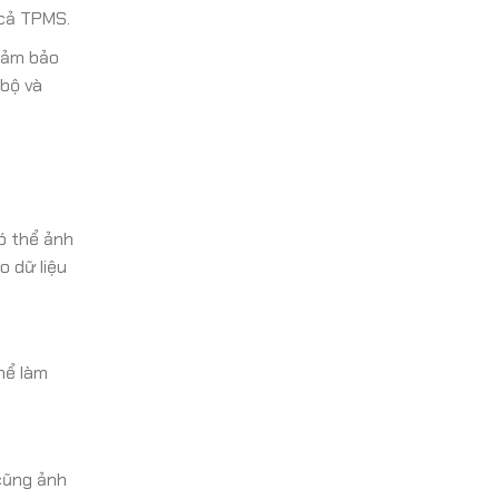
 cả TPMS.
đảm bảo
 bộ và
ó thể ảnh
o dữ liệu
hể làm
 cũng ảnh