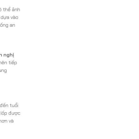
có thể ảnh
 dựa vào
hống an
n nghị
nên tiếp
xung
 đến tuổi
 lốp được
hơn và