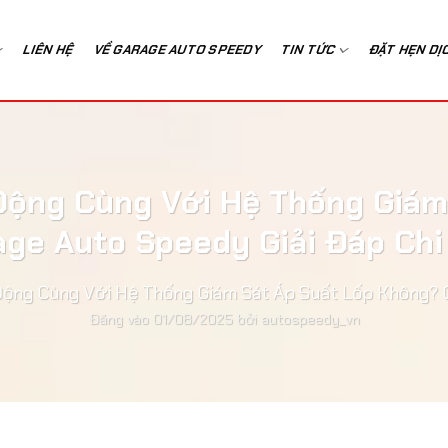
LIÊN HỆ
VỀ GARAGE AUTO SPEEDY
TIN TỨC
ĐẶT HẸN DỊ
 Động Cùng Với Hệ Thống Giám
age Auto Speedy Giải Đáp Chi 
Động Cùng Với Hệ Thống Giám Sát Áp Suất Lốp Không? G
Đăng vào
01/08/2025
bởi
autospeedy_vn