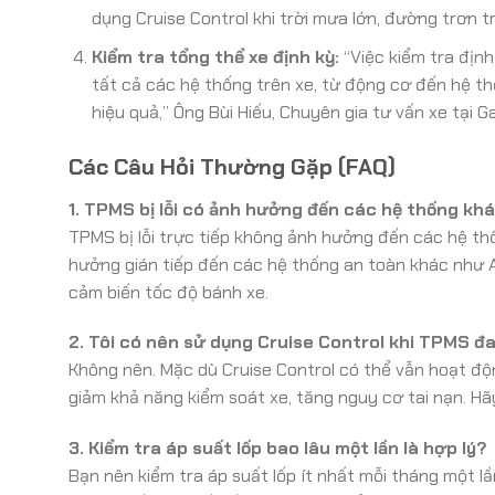
dụng Cruise Control khi trời mưa lớn, đường trơn 
Kiểm tra tổng thể xe định kỳ:
“Việc kiểm tra địn
tất cả các hệ thống trên xe, từ động cơ đến hệ t
hiệu quả,” Ông Bùi Hiếu, Chuyên gia tư vấn xe tại
Các Câu Hỏi Thường Gặp (FAQ)
1. TPMS bị lỗi có ảnh hưởng đến các hệ thống kh
TPMS bị lỗi trực tiếp không ảnh hưởng đến các hệ th
hưởng gián tiếp đến các hệ thống an toàn khác như A
cảm biến tốc độ bánh xe.
2. Tôi có nên sử dụng Cruise Control khi TPMS đ
Không nên. Mặc dù Cruise Control có thể vẫn hoạt động
giảm khả năng kiểm soát xe, tăng nguy cơ tai nạn. Hãy
3. Kiểm tra áp suất lốp bao lâu một lần là hợp lý?
Bạn nên kiểm tra áp suất lốp ít nhất mỗi tháng một lầ