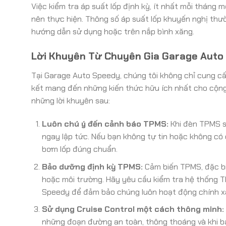
Việc kiểm tra áp suất lốp định kỳ, ít nhất mỗi tháng m
nên thực hiện. Thông số áp suất lốp khuyến nghị thư
hướng dẫn sử dụng hoặc trên nắp bình xăng.
Lời Khuyên Từ Chuyên Gia Garage Auto
Tại Garage Auto Speedy, chúng tôi không chỉ cung c
kết mang đến những kiến thức hữu ích nhất cho cộng 
những lời khuyên sau:
Luôn chú ý đến cảnh báo TPMS:
Khi đèn TPMS sá
ngay lập tức. Nếu bạn không tự tin hoặc không có
bơm lốp đúng chuẩn.
Bảo dưỡng định kỳ TPMS:
Cảm biến TPMS, đặc biệt
hoặc môi trường. Hãy yêu cầu kiểm tra hệ thống T
Speedy để đảm bảo chúng luôn hoạt động chính x
Sử dụng Cruise Control một cách thông minh:
những đoạn đường an toàn, thông thoáng và khi b