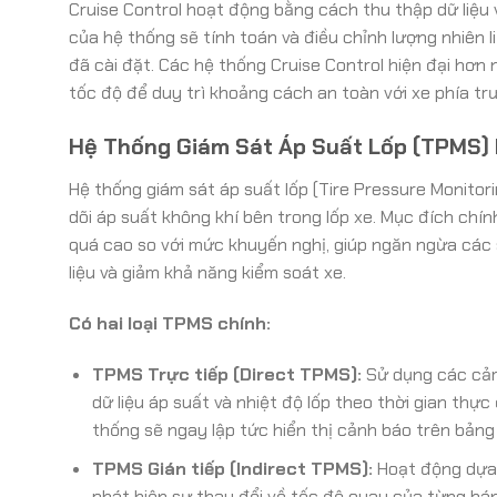
Cruise Control hoạt động bằng cách thu thập dữ liệu 
của hệ thống sẽ tính toán và điều chỉnh lượng nhiên 
đã cài đặt. Các hệ thống Cruise Control hiện đại hơn
tốc độ để duy trì khoảng cách an toàn với xe phía t
Hệ Thống Giám Sát Áp Suất Lốp (TPMS) 
Hệ thống giám sát áp suất lốp (Tire Pressure Monito
dõi áp suất không khí bên trong lốp xe. Mục đích chí
quá cao so với mức khuyến nghị, giúp ngăn ngừa các 
liệu và giảm khả năng kiểm soát xe.
Có hai loại TPMS chính:
TPMS Trực tiếp (Direct TPMS):
Sử dụng các cảm
dữ liệu áp suất và nhiệt độ lốp theo thời gian thự
thống sẽ ngay lập tức hiển thị cảnh báo trên bảng 
TPMS Gián tiếp (Indirect TPMS):
Hoạt động dựa 
phát hiện sự thay đổi về tốc độ quay của từng bánh