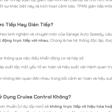
ết sự khác biệt này và kích hoạt cảnh báo. TPMS gián tiếp kh
ực Tiếp Hay Gián Tiếp?
 Theo kinh nghiệm và chuyên môn của Garage Auto Speedy, câu t
 động trực tiếp với nhau.
Chúng là hai hệ thống độc lập, đượ
xe thông qua việc điều khiển động cơ và hộp số.
áp suất lốp, một yếu tố an toàn và hiệu suất vận hành quan tr
n không liên quan đến nhau trong bối cảnh an toàn và hiệu su
ử Dụng Cruise Control Không?
n thuần (ví dụ: lốp non) sẽ
không trực tiếp vô hiệu hóa ho