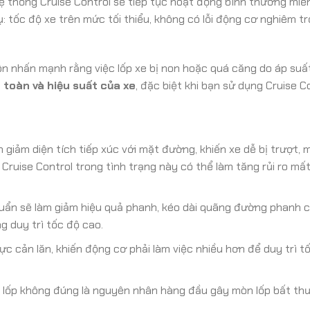
ệ thống Cruise Control sẽ tiếp tục hoạt động bình thường miễn
: tốc độ xe trên mức tối thiểu, không có lỗi động cơ nghiêm tr
ôn nhấn mạnh rằng việc lốp xe bị non hoặc quá căng do áp suấ
toàn và hiệu suất của xe
, đặc biệt khi bạn sử dụng Cruise Co
giảm diện tích tiếp xúc với mặt đường, khiến xe dễ bị trượt, mấ
Cruise Control trong tình trạng này có thể làm tăng rủi ro mấ
uẩn sẽ làm giảm hiệu quả phanh, kéo dài quãng đường phanh cầ
g duy trì tốc độ cao.
ực cản lăn, khiến động cơ phải làm việc nhiều hơn để duy trì tố
 lốp không đúng là nguyên nhân hàng đầu gây mòn lốp bất thư