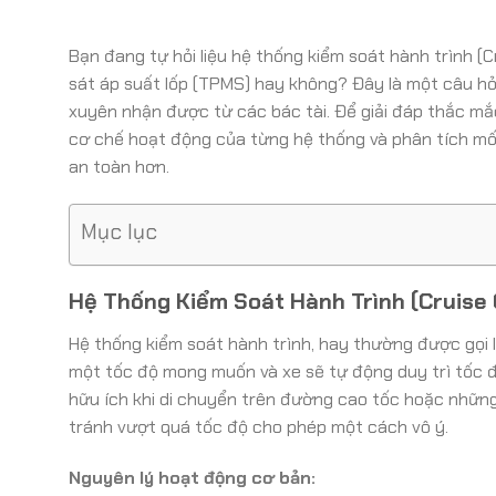
Bạn đang tự hỏi liệu hệ thống kiểm soát hành trình (C
sát áp suất lốp (TPMS) hay không? Đây là một câu hỏ
xuyên nhận được từ các bác tài. Để giải đáp thắc mắ
cơ chế hoạt động của từng hệ thống và phân tích mối l
an toàn hơn.
Mục lục
Hệ Thống Kiểm Soát Hành Trình (Cruise 
Hệ thống kiểm soát hành trình, hay thường được gọi là
một tốc độ mong muốn và xe sẽ tự động duy trì tốc đ
hữu ích khi di chuyển trên đường cao tốc hoặc những c
tránh vượt quá tốc độ cho phép một cách vô ý.
Nguyên lý hoạt động cơ bản: