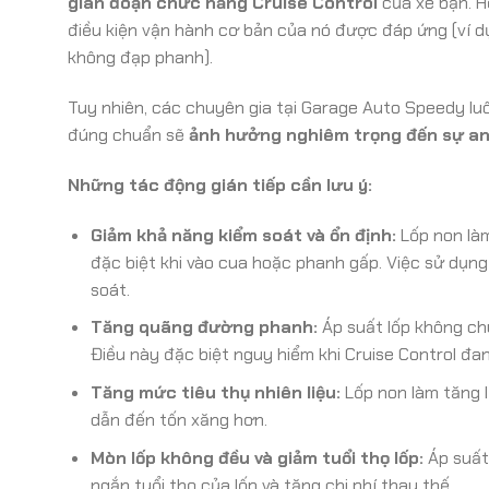
gián đoạn chức năng Cruise Control
của xe bạn. H
điều kiện vận hành cơ bản của nó được đáp ứng (ví dụ
không đạp phanh).
Tuy nhiên, các chuyên gia tại Garage Auto Speedy lu
đúng chuẩn sẽ
ảnh hưởng nghiêm trọng đến sự an 
Những tác động gián tiếp cần lưu ý:
Giảm khả năng kiểm soát và ổn định:
Lốp non làm 
đặc biệt khi vào cua hoặc phanh gấp. Việc sử dụng 
soát.
Tăng quãng đường phanh:
Áp suất lốp không ch
Điều này đặc biệt nguy hiểm khi Cruise Control đan
Tăng mức tiêu thụ nhiên liệu:
Lốp non làm tăng l
dẫn đến tốn xăng hơn.
Mòn lốp không đều và giảm tuổi thọ lốp:
Áp suất
ngắn tuổi thọ của lốp và tăng chi phí thay thế.