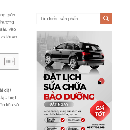
ống giám
 thường
 sâu vào
à lái xe
ài đặt
đặc biệt
n liệu và