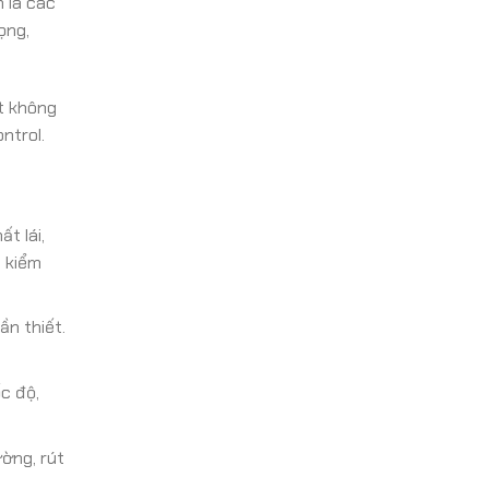
 là các
ọng,
t không
ntrol.
t lái,
t kiểm
n thiết.
c độ,
ờng, rút