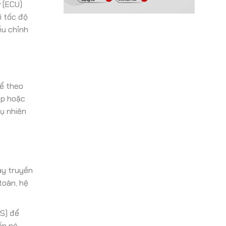
ử (ECU)
ì tốc độ
ều chỉnh
để theo
ấp hoặc
ụ nhiên
ày truyền
toàn, hệ
S) để
ến nó