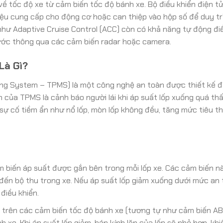
về tốc độ xe từ cảm biến tốc độ bánh xe. Bộ điều khiển điện t
liệu cung cấp cho động cơ hoặc can thiệp vào hộp số để duy tr
 như Adaptive Cruise Control (ACC) còn có khả năng tự động đi
rước thông qua các cảm biến radar hoặc camera.
Là Gì?
ring System – TPMS) là một công nghệ an toàn được thiết kế 
nh của TPMS là cảnh báo người lái khi áp suất lốp xuống quá th
sự cố tiềm ẩn như nổ lốp, mòn lốp không đều, tăng mức tiêu th
 biến áp suất được gắn bên trong mỗi lốp xe. Các cảm biến n
c đến bộ thu trong xe. Nếu áp suất lốp giảm xuống dưới mức an 
điều khiển.
trên các cảm biến tốc độ bánh xe (tương tự như cảm biến AB
 xe. Khi áp suất lốp giảm, bán kính lăn của lốp sẽ nhỏ hơn, khi