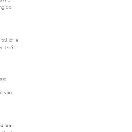
ông đo
rả lời là
c thiết
ọng.
ất vận
ặc làm