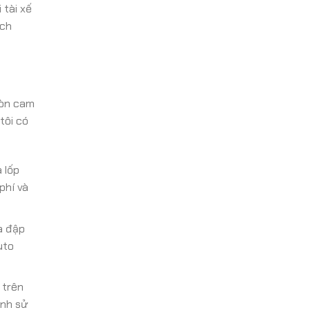
 tài xế
ách
còn cam
tôi có
 lốp
phí và
va đập
uto
 trên
ánh sử