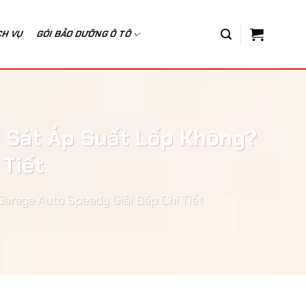
CH VỤ
GÓI BẢO DƯỠNG Ô TÔ
 Sát Áp Suất Lốp Không?
Tiết
arage Auto Speedy Giải Đáp Chi Tiết