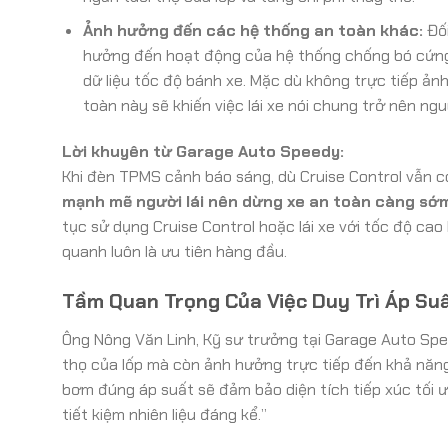
Ảnh hưởng đến các hệ thống an toàn khác:
Đối
hưởng đến hoạt động của hệ thống chống bó cứng 
dữ liệu tốc độ bánh xe. Mặc dù không trực tiếp ả
toàn này sẽ khiến việc lái xe nói chung trở nên ng
Lời khuyên từ Garage Auto Speedy:
Khi đèn TPMS cảnh báo sáng, dù Cruise Control vẫn c
mạnh mẽ người lái nên dừng xe an toàn càng sớm c
tục sử dụng Cruise Control hoặc lái xe với tốc độ ca
quanh luôn là ưu tiên hàng đầu.
Tầm Quan Trọng Của Việc Duy Trì Áp Su
Ông Nông Văn Linh, Kỹ sư trưởng tại Garage Auto Spee
thọ của lốp mà còn ảnh hưởng trực tiếp đến khả năng 
bơm đúng áp suất sẽ đảm bảo diện tích tiếp xúc tối 
tiết kiệm nhiên liệu đáng kể.”