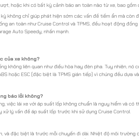
trượt, hoặc khi có bất kỳ cảnh báo an toàn nào từ xe, bao gồm
h kỳ không chỉ giúp phát hiện sớm các vấn đề tiềm ẩn mà còn 
hống an toàn như Cruise Control và TPMS, đều hoạt động đồng
 Garage Auto Speedy, nhấn mạnh.
ác của xe không?
ống không liên quan như điều hòa hay đèn pha. Tuy nhiên, nó c
BS hoặc ESC (đặc biệt là TPMS gián tiếp) vì chúng đều dựa và
ang báo lỗi không?
, việc lái xe với áp suất lốp không chuẩn là nguy hiểm và có t
 xử lý vấn đề áp suất lốp trước khi sử dụng Cruise Control.
n, và đặc biệt là trước mỗi chuyến đi dài. Nhiệt độ môi trường