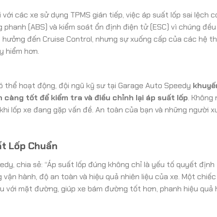
 với các xe sử dụng TPMS gián tiếp, việc áp suất lốp sai lệch 
phanh (ABS) và kiểm soát ổn định điện tử (ESC) vì chúng đều
nh hưởng đến Cruise Control, nhưng sự xuống cấp của các hệ t
uy hiểm hơn.
ó thể hoạt động, đội ngũ kỹ sư tại Garage Auto Speedy
khuyế
àng tốt để kiểm tra và điều chỉnh lại áp suất lốp
. Không 
o khi lốp xe đang gặp vấn đề. An toàn của bạn và những người 
ất Lốp Chuẩn
dy, chia sẻ: “Áp suất lốp đúng không chỉ là yếu tố quyết định
vận hành, độ an toàn và hiệu quả nhiên liệu của xe. Một chiếc
ưu với mặt đường, giúp xe bám đường tốt hơn, phanh hiệu quả 