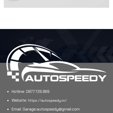
Hotline: 0877.726.969
Website:
https://autospeedy.vn/
Email:
Garage.autospeedy@gmail.com