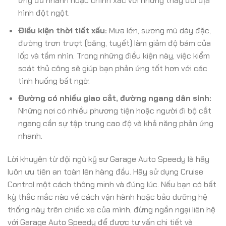
ứng đủ nhanh hoặc chính xác với những thay đổi địa
hình đột ngột.
Điều kiện thời tiết xấu:
Mưa lớn, sương mù dày đặc,
đường trơn trượt (băng, tuyết) làm giảm độ bám của
lốp và tầm nhìn. Trong những điều kiện này, việc kiểm
soát thủ công sẽ giúp bạn phản ứng tốt hơn với các
tình huống bất ngờ.
Đường có nhiều giao cắt, đường ngang dân sinh:
Những nơi có nhiều phương tiện hoặc người đi bộ cắt
ngang cần sự tập trung cao độ và khả năng phản ứng
nhanh.
Lời khuyên từ đội ngũ kỹ sư Garage Auto Speedy là hãy
luôn ưu tiên an toàn lên hàng đầu. Hãy sử dụng Cruise
Control một cách thông minh và đúng lúc. Nếu bạn có bất
kỳ thắc mắc nào về cách vận hành hoặc bảo dưỡng hệ
thống này trên chiếc xe của mình, đừng ngần ngại liên hệ
với Garage Auto Speedy để được tư vấn chi tiết và