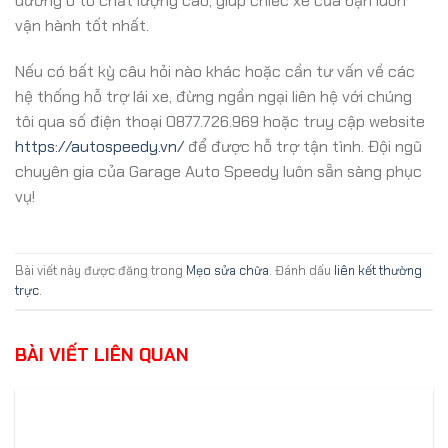
dưỡng ô tô chất lượng cao, giúp chiếc xe của bạn luôn
vận hành tốt nhất.
Nếu có bất kỳ câu hỏi nào khác hoặc cần tư vấn về các
hệ thống hỗ trợ lái xe, đừng ngần ngại liên hệ với chúng
tôi qua số điện thoại 0877.726.969 hoặc truy cập website
https://autospeedy.vn/
để được hỗ trợ tận tình. Đội ngũ
chuyên gia của Garage Auto Speedy luôn sẵn sàng phục
vụ!
Bài viết này được đăng trong
Mẹo sửa chữa
. Đánh dấu
liên kết thường
trực
.
BÀI VIẾT LIÊN QUAN