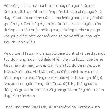
Hệ thống kiểm soát hành trình, hay còn gọi là Cruise
Control (CC), là một tính năng tiện ích cho phép người lái
duy trì tốc độ ổn định của xe mà không cần phải giữ chân
ga liên tục. Điều này đặc biệt hữu ích khi di chuyển trên
đường cao tốc hoặc những cung đường ít chướng ngại
vật, giúp giảm bớt mệt mỏi cho tài xế và tối ưu hóa mức
tiêu thụ nhiên liệu.
Về cơ bản, khi bạn kích hoạt Cruise Control và cài đặt một
tốc độ mong muốn, bộ điều khiển điện tử (ECU) của xe sẽ
tiếp nhận tín hiệu từ các cảm biến tốc độ bánh xe. Dựa
trên dữ liệu này, ECU sẽ tự động điều chỉnh lượng nhiên
liệu cung cấp cho động cơ và/hoặc vị trí bướm ga để giữ
cho xe di chuyển đúng tốc độ cài đặt. Hệ thống sẽ tự
động bù ga khi xe lên dốc và giảm ga khi xuống dốc, nhằm
duy trì sự ổn định.
Theo Ông Nông Văn Linh, Kỹ sư trưởng tại Garage Auto