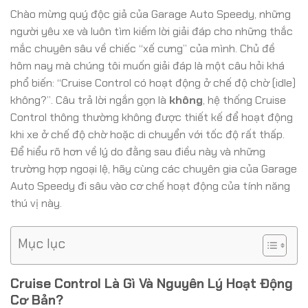
Chào mừng quý độc giả của Garage Auto Speedy, những
người yêu xe và luôn tìm kiếm lời giải đáp cho những thắc
mắc chuyên sâu về chiếc “xế cưng” của mình. Chủ đề
hôm nay mà chúng tôi muốn giải đáp là một câu hỏi khá
phổ biến: “Cruise Control có hoạt động ở chế độ chờ (idle)
không?”. Câu trả lời ngắn gọn là
không
, hệ thống Cruise
Control thông thường không được thiết kế để hoạt động
khi xe ở chế độ chờ hoặc di chuyển với tốc độ rất thấp.
Để hiểu rõ hơn về lý do đằng sau điều này và những
trường hợp ngoại lệ, hãy cùng các chuyên gia của Garage
Auto Speedy đi sâu vào cơ chế hoạt động của tính năng
thú vị này.
Mục lục
Cruise Control Là Gì Và Nguyên Lý Hoạt Động
Cơ Bản?