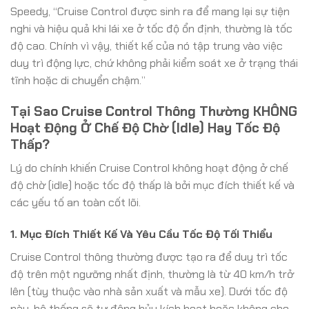
Speedy, “Cruise Control được sinh ra để mang lại sự tiện
nghi và hiệu quả khi lái xe ở tốc độ ổn định, thường là tốc
độ cao. Chính vì vậy, thiết kế của nó tập trung vào việc
duy trì động lực, chứ không phải kiểm soát xe ở trạng thái
tĩnh hoặc di chuyển chậm.”
Tại Sao Cruise Control Thông Thường KHÔNG
Hoạt Động Ở Chế Độ Chờ (Idle) Hay Tốc Độ
Thấp?
Lý do chính khiến Cruise Control không hoạt động ở chế
độ chờ (idle) hoặc tốc độ thấp là bởi mục đích thiết kế và
các yếu tố an toàn cốt lõi.
1. Mục Đích Thiết Kế Và Yêu Cầu Tốc Độ Tối Thiểu
Cruise Control thông thường được tạo ra để duy trì tốc
độ trên một ngưỡng nhất định, thường là từ 40 km/h trở
lên (tùy thuộc vào nhà sản xuất và mẫu xe). Dưới tốc độ
này, hệ thống sẽ tự động hủy kích hoạt hoặc không cho