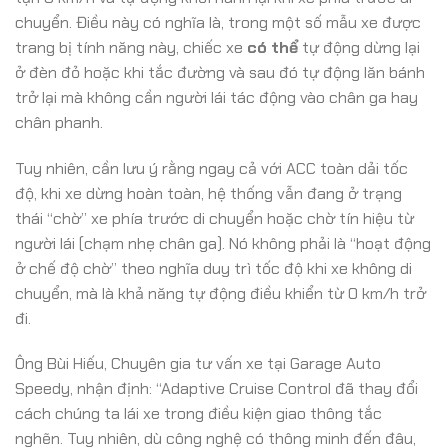
chuyển. Điều này có nghĩa là, trong một số mẫu xe được
trang bị tính năng này, chiếc xe
có thể
tự động dừng lại
ở đèn đỏ hoặc khi tắc đường và sau đó tự động lăn bánh
trở lại mà không cần người lái tác động vào chân ga hay
chân phanh.
Tuy nhiên, cần lưu ý rằng ngay cả với ACC toàn dải tốc
độ, khi xe dừng hoàn toàn, hệ thống vẫn đang ở trạng
thái “chờ” xe phía trước di chuyển hoặc chờ tín hiệu từ
người lái (chạm nhẹ chân ga). Nó không phải là “hoạt động
ở chế độ chờ” theo nghĩa duy trì tốc độ khi xe không di
chuyển, mà là khả năng tự động điều khiển từ 0 km/h trở
đi.
Ông Bùi Hiếu, Chuyên gia tư vấn xe tại Garage Auto
Speedy, nhận định: “Adaptive Cruise Control đã thay đổi
cách chúng ta lái xe trong điều kiện giao thông tắc
nghẽn. Tuy nhiên, dù công nghệ có thông minh đến đâu,