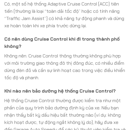
Có, một số hệ thống Adaptive Cruise Control (ACC) tiên
tiến (thường là loại “toàn dải tốc độ” hoặc có tính năng
“Traffic Jam Assist”) có khả năng tự động phanh và dừng
xe hoàn toàn khi xe phía trước dừng lại.
Có nên dùng Cruise Control khi đi trong thành phố
không?
Không nên. Cruise Control thông thường không phù hợp
với môi trường giao thông đô thị đông đúc, có nhiều điểm
dừng đèn đỏ và cần sự linh hoạt cao trong việc điều khiển
tốc độ và phanh.
Khi nào nên bảo dưỡng hệ thống Cruise Control?
Hệ thống Cruise Control thường được kiểm tra như một
phần của quy trình bảo dưỡng định kỳ của xe. Nếu bạn
nhận thấy bất kỳ dấu hiệu bất thường nào (ví dụ: không
kích hoạt được, tự động ngắt không lý do), hãy đưa xe
đến Garage Auto Speedy để các kỹ thuật viên kiểm tra và