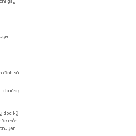
 chí gây
huyên
n định và
ình huống
ãy đọc kỹ
thắc mắc
 chuyên