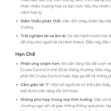
nhận nhiều trường hợp xe đạt mức tiêu thụ nhiên l
cách hợp lý.
Giảm thiểu phát thải:
Việc đốt cháy nhiên liệu hi
trường.
Trải nghiệm lái xe êm ái:
Xe vận hành mượt mà, kh
dễ chịu cho người lái và hành khách. Điều này đặc 
Hạn Chế
Phản ứng chậm hơn:
Khi cần tăng tốc để vượt xe
Cruise Control ở chế độ lái thông thường. Điều này
phải tắt Cruise Control hoặc đạp ga để hệ thống 
Cảm giác lái “ì”:
Một số người lái có thể cảm thấy 
biệt là khi cần tăng tốc linh hoạt.
Không phù hợp trong mọi tình huống:
Việc sử d
chướng ngại vật và giao thông không quá phức tạp