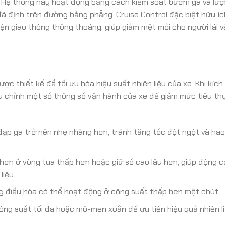
 Hệ thống này hoạt động bằng cách kiểm soát bướm ga và lượ
ã định trên đường bằng phẳng. Cruise Control đặc biệt hữu ích
n giao thông thông thoáng, giúp giảm mệt mỏi cho người lái và
 thiết kế để tối ưu hóa hiệu suất nhiên liệu của xe. Khi kích
u chỉnh một số thông số vận hành của xe để giảm mức tiêu th
ạp ga trở nên nhẹ nhàng hơn, tránh tăng tốc đột ngột và hao
ơn ở vòng tua thấp hơn hoặc giữ số cao lâu hơn, giúp động c
liệu.
 điều hòa có thể hoạt động ở công suất thấp hơn một chút.
ng suất tối đa hoặc mô-men xoắn để ưu tiên hiệu quả nhiên li