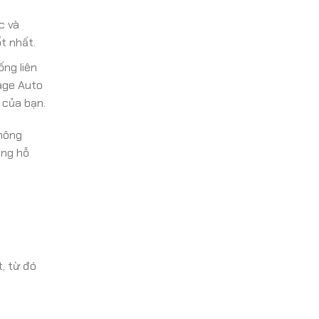
c và
t nhất.
ng liên
rage Auto
 của bạn.
thông
àng hỗ
t, từ đó