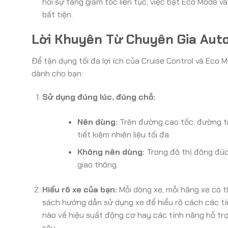
hỏi sự tăng giảm tốc liên tục, việc bật Eco Mode v
bất tiện.
Lời Khuyên Từ Chuyên Gia Aut
Để tận dụng tối đa lợi ích của Cruise Control và Eco
dành cho bạn:
Sử dụng đúng lúc, đúng chỗ:
Nên dùng:
Trên đường cao tốc, đường tr
tiết kiệm nhiên liệu tối đa.
Không nên dùng:
Trong đô thị đông đúc
giao thông.
Hiểu rõ xe của bạn:
Mỗi dòng xe, mỗi hãng xe có t
sách hướng dẫn sử dụng xe để hiểu rõ cách các tí
nào về hiệu suất động cơ hay các tính năng hỗ tr
sâu.