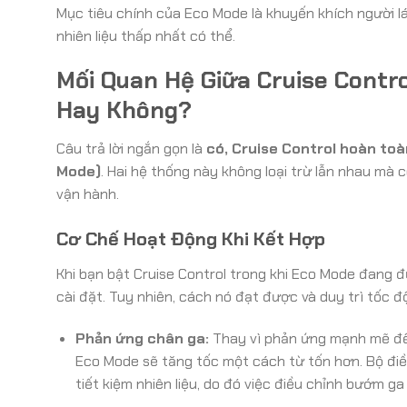
Mục tiêu chính của Eco Mode là khuyến khích người lá
nhiên liệu thấp nhất có thể.
Mối Quan Hệ Giữa Cruise Contr
Hay Không?
Câu trả lời ngắn gọn là
có, Cruise Control hoàn toà
Mode)
. Hai hệ thống này không loại trừ lẫn nhau mà 
vận hành.
Cơ Chế Hoạt Động Khi Kết Hợp
Khi bạn bật Cruise Control trong khi Eco Mode đang đ
cài đặt. Tuy nhiên, cách nó đạt được và duy trì tốc 
Phản ứng chân ga:
Thay vì phản ứng mạnh mẽ để 
Eco Mode sẽ tăng tốc một cách từ tốn hơn. Bộ điề
tiết kiệm nhiên liệu, do đó việc điều chỉnh bướm g