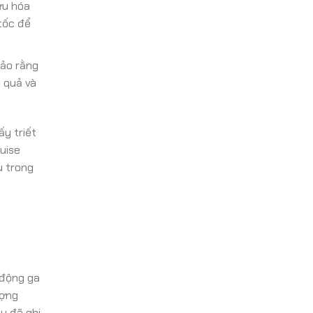
ưu hóa
 tốc để
bảo rằng
u quả và
y triết
uise
u trong
o động ga
ượng
y đã ghi