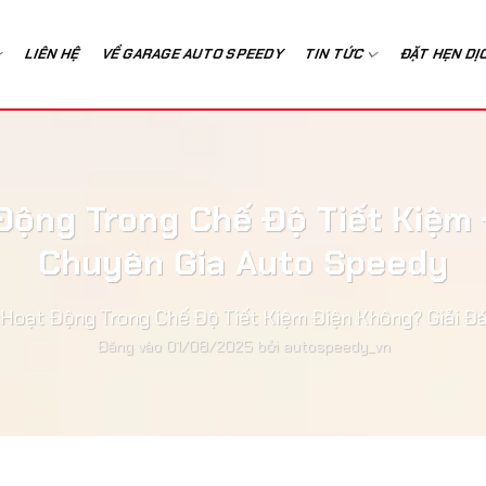
LIÊN HỆ
VỀ GARAGE AUTO SPEEDY
TIN TỨC
ĐẶT HẸN DỊ
Động Trong Chế Độ Tiết Kiệm
Chuyên Gia Auto Speedy
 Hoạt Động Trong Chế Độ Tiết Kiệm Điện Không? Giải 
Đăng vào
01/08/2025
bởi
autospeedy_vn