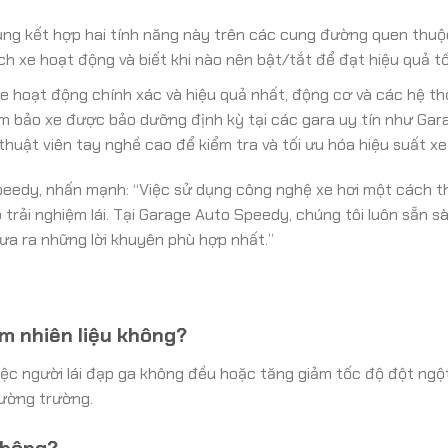
ng kết hợp hai tính năng này trên các cung đường quen thuộ
h xe hoạt động và biết khi nào nên bật/tắt để đạt hiệu quả tố
e hoạt động chính xác và hiệu quả nhất, động cơ và các hệ thố
đảm bảo xe được bảo dưỡng định kỳ tại các gara uy tín như Ga
 thuật viên tay nghề cao để kiểm tra và tối ưu hóa hiệu suất xe
Speedy, nhấn mạnh: “Việc sử dụng công nghệ xe hơi một cách 
 trải nghiệm lái. Tại Garage Auto Speedy, chúng tôi luôn sẵn s
ưa ra những lời khuyên phù hợp nhất.”
ệm nhiên liệu không?
 việc người lái đạp ga không đều hoặc tăng giảm tốc độ đột ngộ
đường trường.
không?