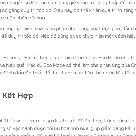
iên chuyển số lên cao sớm hơn, giữ vòng tua máy thấp để tối 
g cố gắng duy trì tốc độ. Điều này có thể khiến quá trình tăng
 trở nên chậm rãi hơn.
ẽ tiếp tục kiểm soát việc phân phối công suất động cơ, đảm 
 để duy trì tốc độ, việc đó cũng được thực hiện một cách hiệ
o Speedy, “Sự kết hợp giữa Cruise Control và Eco Mode cho thấ
hi và hiệu quả. Mặc dù Eco Mode có thể làm cho phản ứng của Cr
ự đánh đổi cần thiết để đạt được mức tiêu thụ nhiên liệu tối ư
g Kết Hợp
 nhất. Cruise Control giúp duy trì tốc độ ổn định, tránh các da
ông số vận hành được tối ưu hóa hơn nữa, giúp giảm đáng kể l
đường bằng phẳng. Đội ngũ kỹ thuật viên của Garage Auto Speed