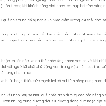
iệu ấn tượng khi khách hàng biết cách kết hợp hai tính năng 
ệu quả hơn cũng đồng nghĩa với việc giảm lượng khí thải độc hạ
ông có những cú tăng tốc hay giảm tốc đột ngột, mang lại c
biệt có giá trị khi bạn cần thư giãn sau một ngày làm việc căng
 hoặc khi lên dốc, xe có thể phản ứng chậm hơn so với khi chỉ 
 đòi hỏi người lái phải chủ động hơn trong việc kiểm soát xe, c
phản ứng nhanh hơn.
xe bị “ì” hoặc thiếu sức mạnh khi cả hai tính năng cùng hoạt 
ụng kết hợp này sẽ hiệu quả nhất trên đường cao tốc bằng phẳ
. Trên những cung đường đồi núi, đường đông đúc hoặc địa hì