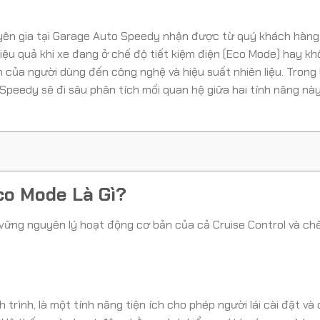
ên gia tại Garage Auto Speedy nhận được từ quý khách hàng l
iệu quả khi xe đang ở chế độ tiết kiệm điện (Eco Mode) hay kh
 của người dùng đến công nghệ và hiệu suất nhiên liệu. Trong b
peedy sẽ đi sâu phân tích mối quan hệ giữa hai tính năng này
co Mode Là Gì?
m vững nguyên lý hoạt động cơ bản của cả Cruise Control và ch
 trình, là một tính năng tiện ích cho phép người lái cài đặt và 