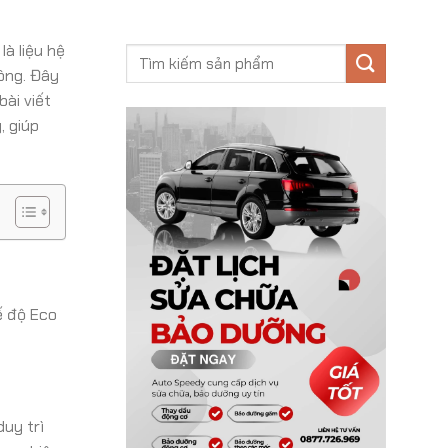
à liệu hệ
ông. Đây
ài viết
, giúp
ế độ Eco
duy trì