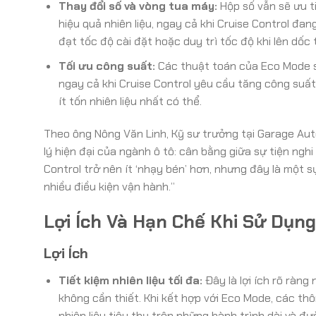
Thay đổi số và vòng tua máy:
Hộp số vẫn sẽ ưu t
hiệu quả nhiên liệu, ngay cả khi Cruise Control đan
đạt tốc độ cài đặt hoặc duy trì tốc độ khi lên dốc
Tối ưu công suất:
Các thuật toán của Eco Mode s
ngay cả khi Cruise Control yêu cầu tăng công suất
ít tốn nhiên liệu nhất có thể.
Theo ông Nông Văn Linh, Kỹ sư trưởng tại Garage Aut
lý hiện đại của ngành ô tô: cân bằng giữa sự tiện ng
Control trở nên ít ‘nhạy bén’ hơn, nhưng đây là một s
nhiều điều kiện vận hành.”
Lợi Ích Và Hạn Chế Khi Sử Dụn
Lợi Ích
Tiết kiệm nhiên liệu tối đa:
Đây là lợi ích rõ ràng
không cần thiết. Khi kết hợp với Eco Mode, các th
nhiên liệu tiêu thụ trên những hành trình dài và 