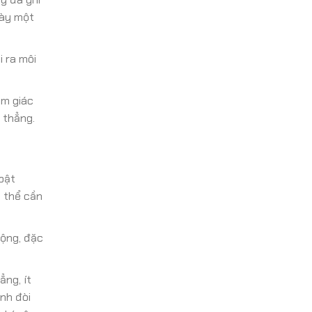
này một
i ra môi
ảm giác
 thẳng.
bật
ó thể cần
động, đặc
ng, ít
nh đòi