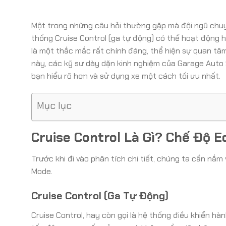
Một trong những câu hỏi thường gặp mà đội ngũ chuy
thống Cruise Control (ga tự động) có thể hoạt động h
là một thắc mắc rất chính đáng, thể hiện sự quan tâm
này, các kỹ sư dày dặn kinh nghiệm của Garage Auto S
bạn hiểu rõ hơn và sử dụng xe một cách tối ưu nhất.
Mục lục
Cruise Control Là Gì? Chế Độ E
Trước khi đi vào phân tích chi tiết, chúng ta cần nắ
Mode.
Cruise Control (Ga Tự Động)
Cruise Control, hay còn gọi là hệ thống điều khiển hành