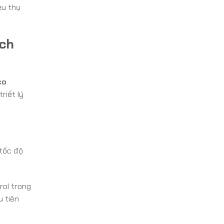
êu thụ
ích
co
riết lý
 tốc độ
rol trong
u tiên