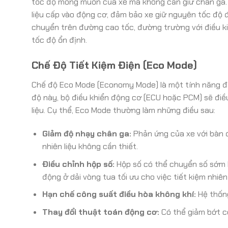
tốc độ mong muốn của xe mà không cần giữ chân ga.
liệu cấp vào động cơ, đảm bảo xe giữ nguyên tốc độ đ
chuyển trên đường cao tốc, đường trường với điều kiệ
tốc độ ổn định.
Chế Độ Tiết Kiệm Điện (Eco Mode)
Chế độ Eco Mode (Economy Mode) là một tính năng được
độ này, bộ điều khiển động cơ (ECU hoặc PCM) sẽ điề
liệu. Cụ thể, Eco Mode thường làm những điều sau:
Giảm độ nhạy chân ga:
Phản ứng của xe với bàn đ
nhiên liệu không cần thiết.
Điều chỉnh hộp số:
Hộp số có thể chuyển số sớm h
động ở dải vòng tua tối ưu cho việc tiết kiệm nhiên 
Hạn chế công suất điều hòa không khí:
Hệ thống
Thay đổi thuật toán động cơ:
Có thể giảm bớt cô