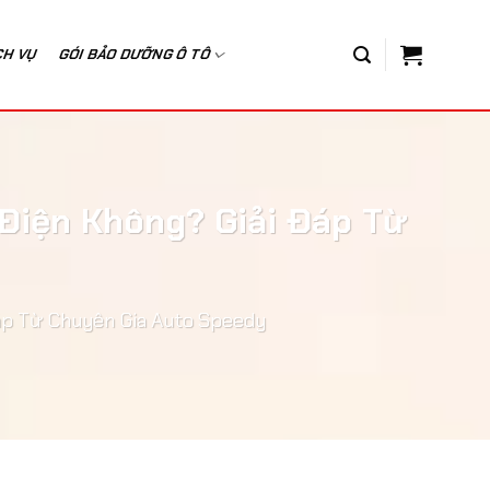
CH VỤ
GÓI BẢO DƯỠNG Ô TÔ
 Điện Không? Giải Đáp Từ
Đáp Từ Chuyên Gia Auto Speedy