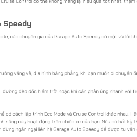
à Cruise Control có thể không mang lại hiệu quả tốt nhất, thậm
o Speedy
 Mode, các chuyên gia của Garage Auto Speedy có một vài lời k
ường vắng vẻ, địa hình bằng phẳng, khi bạn muốn di chuyển ổ
, đường đèo dốc hiểm trở, hoặc khi cần phản ứng nhanh với t
hể có cách lập trình Eco Mode và Cruise Control khác nhau. H
nh năng này hoạt động trên chiếc xe của bạn. Nếu có bất kỳ 
ợ, đừng ngần ngại liên hệ Garage Auto Speedy để được tư vấn