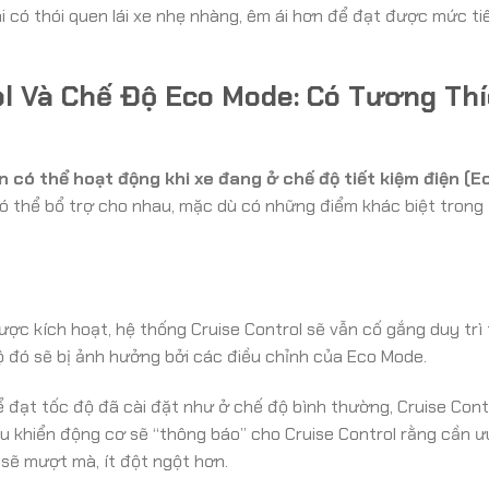
i có thói quen lái xe nhẹ nhàng, êm ái hơn để đạt được mức ti
ol Và Chế Độ Eco Mode: Có Tương Th
n có thể hoạt động khi xe đang ở chế độ tiết kiệm điện (E
có thể bổ trợ cho nhau, mặc dù có những điểm khác biệt trong t
ược kích hoạt, hệ thống Cruise Control sẽ vẫn cố gắng duy trì
độ đó sẽ bị ảnh hưởng bởi các điều chỉnh của Eco Mode.
đạt tốc độ đã cài đặt như ở chế độ bình thường, Cruise Cont
u khiển động cơ sẽ “thông báo” cho Cruise Control rằng cần ư
a sẽ mượt mà, ít đột ngột hơn.