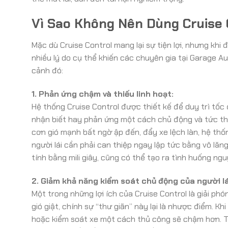
Vì Sao Không Nên Dùng Cruise 
Mặc dù Cruise Control mang lại sự tiện lợi, nhưng khi đ
nhiều lý do cụ thể khiến các chuyên gia tại Garage
cảnh đó:
1. Phản ứng chậm và thiếu linh hoạt:
Hệ thống Cruise Control được thiết kế để duy trì tốc
nhận biết hay phản ứng một cách chủ động và tức thì
cơn gió mạnh bất ngờ ập đến, đẩy xe lệch làn, hệ thống
người lái cần phải can thiệp ngay lập tức bằng vô lă
tính bằng mili giây, cũng có thể tạo ra tình huống ngu
2. Giảm khả năng kiểm soát chủ động của người lá
Một trong những lợi ích của Cruise Control là giải phó
gió giật, chính sự “thư giãn” này lại là nhược điểm. K
hoặc kiểm soát xe một cách thủ công sẽ chậm hơn. Th