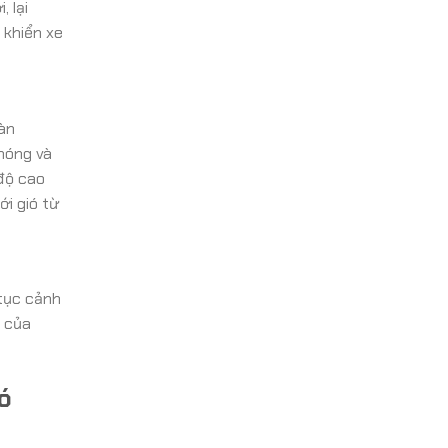
, lại
 khiển xe
làn
hóng và
 độ cao
ới gió từ
 tục cảnh
h của
ó