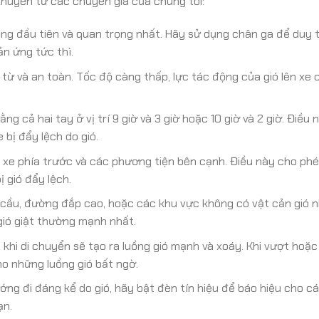
i khuyên từ các chuyên gia của chúng tôi:
ng đầu tiên và quan trọng nhất. Hãy sử dụng chân ga để duy 
ản ứng tức thì.
ừ và an toàn. Tốc độ càng thấp, lực tác động của gió lên xe 
ng cả hai tay ở vị trí 9 giờ và 3 giờ hoặc 10 giờ và 2 giờ. Điều 
bị đẩy lệch do gió.
xe phía trước và các phương tiện bên cạnh. Điều này cho ph
 gió đẩy lệch.
 cầu, đường đắp cao, hoặc các khu vực không có vật cản gió 
 gió giật thường mạnh nhất.
n khi di chuyển sẽ tạo ra luồng gió mạnh và xoáy. Khi vượt hoặc
ho những luồng gió bất ngờ.
ng đi đáng kể do gió, hãy bật đèn tín hiệu để báo hiệu cho c
ạn.