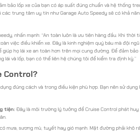
m bảo lốp xe của bạn có áp suất đúng chuẩn và hệ thống tre
ại các trung tâm uy tín như Garage Auto Speedy sẽ có khả nă
eedy, nhấn mạnh: “An toàn luôn là ưu tiên hàng đầu. Khi thời ti
oàn việc điều khiển xe. Đây là kinh nghiệm quý báu mà đội ng
giúp họ lái xe an toàn hơn trên mọi cung đường. Để đảm bảo 
g lái và lốp, bạn có thể liên hệ chúng tôi để kiểm tra định kỳ.”
e Control?
ử dụng đúng cách và trong điều kiện phù hợp. Bạn nên sử dụng 
 tiện:
Đây là môi trường lý tưởng để Cruise Control phát huy 
ân.
ó mưa, sương mù, tuyết hay gió mạnh. Mặt đường phải khô rá