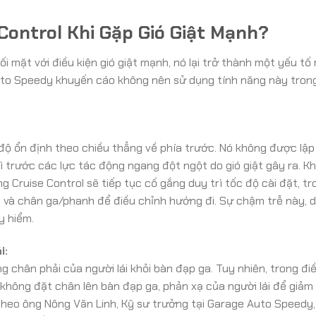
Control Khi Gặp Gió Giật Mạnh?
ối mặt với điều kiện gió giật mạnh, nó lại trở thành một yếu tố r
 Auto Speedy khuyến cáo không nên sử dụng tính năng này tron
 độ ổn định theo chiều thẳng về phía trước. Nó không được lập
 trước các lực tác động ngang đột ngột do gió giật gây ra. Kh
 Cruise Control sẽ tiếp tục cố gắng duy trì tốc độ cài đặt, tr
ng và chân ga/phanh để điều chỉnh hướng đi. Sự chậm trễ này, d
y hiểm.
i:
ng chân phải của người lái khỏi bàn đạp ga. Tuy nhiên, trong đi
hi không đặt chân lên bàn đạp ga, phản xạ của người lái để giảm
eo ông Nông Văn Linh, Kỹ sư trưởng tại Garage Auto Speedy, 