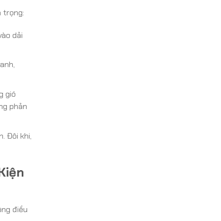
 trọng:
vào dải
uanh,
g gió
ăng phản
 Đôi khi,
Kiện
ộng điều