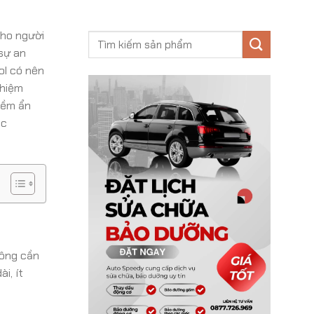
cho người
 sự an
ol có nên
ghiệm
iềm ẩn
ác
hông cần
i, ít