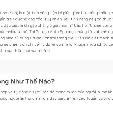
hành trình) là một tính năng tiện lợi giúp giảm bớt căng thẳng 
uyển trên đường cao tốc. Tuy nhiên, liệu tính năng này có thực
, đặc biệt là khi gặp phải gió giật mạnh? Câu hỏi “Cruise contr
của nhiều tài xế. Tại Garage Auto Speedy, chúng tôi với kinh n
g việc sử dụng Cruise Control trong điều kiện gió giật mạnh t
này sẽ phân tích chi tiết lý do và đưa ra lời khuyên hữu ích từ c
ho bạn trên mọi hành trình.
Động Như Thế Nào?
 phép xe tự động duy trì tốc độ mong muốn của người lái mà k
iúp người lái thư giãn hơn, đặc biệt là trên các tuyến đường dà