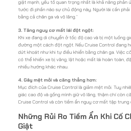
giật mạnh, yếu tố quan trọng nhất là khả năng phản ứng 
tước đi phần nào sự chủ động này. Người lái cần phải
bằng cả chân ga và vô lăng.”
3. Tăng nguy cơ mất lái đột ngột:
Khi xe đang di chuyển ở tốc độ cao và bị một luồng g
đường một cách đột ngột. Nếu Cruise Control đang h
dứt khoát như khi tự điều khiển bằng chân ga. Việc cố 
có thể khiến xe bị văng, lật hoặc mất lái hoàn toàn, đ
nhiều hướng khác nhau.
4. Gây mệt mỏi và căng thẳng hơn:
Mục đích của Cruise Control là giảm mệt mỏi. Tuy nhiên,
giác cao độ và gồng mình giữ vô lăng, thậm chí còn că
Cruise Control và còn tiềm ẩn nguy cơ mất tập trung
Những Rủi Ro Tiềm Ẩn Khi Cố C
Giật