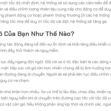
ặt một tốc độ nhất định, hệ thống sẽ sử dụng các cảm biến để 
oán và điều chỉnh lượng nhiên liệu cung cấp cho động cơ để duy
ụng phanh động cơ hoặc phanh thông thường (ở các hệ thống t
 tăng tốc nhẹ để duy trì tốc độ cài đặt, hệ thống sẽ tăng ga.
Tô Của Bạn Như Thế Nào?
những tác động đáng kể đến sự ổn định và khả năng điều khiển c
rình đầy thử thách và nguy hiểm.
 lực đẩy ngang đột ngột. Đối với xe ô tô, đặc biệt là các dòng 
ề mặt tiếp xúc với gió lớn hơn, khiến chúng dễ bị ảnh hưởng hơ
àn đường đang di chuyển. Người lái sẽ phải liên tục điều chỉnh 
 nguy cơ va chạm.
ên khó khăn hơn nhiều. Xe có thể bị lảo đảo, chao đảo, khiến ng
biệt nguy hiểm khi di chuyển trên đường cao tốc với tốc độ c
có vật cản gió. Nếu không phản ứng kịp thời và chính xác, người