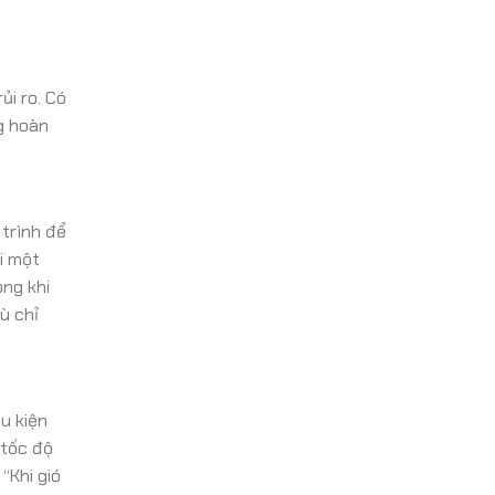
ủi ro. Có
g hoàn
 trình để
i một
ong khi
ù chỉ
ều kiện
 tốc độ
“Khi gió