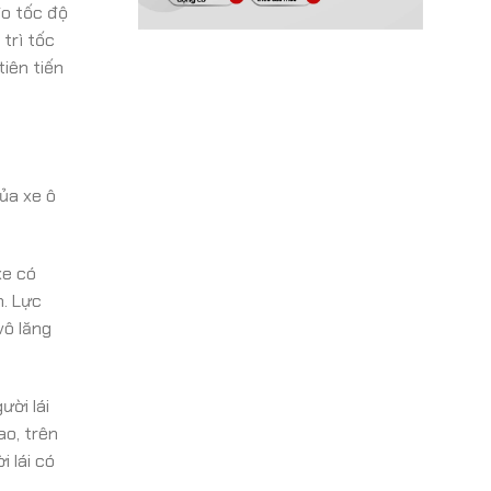
đo tốc độ
 trì tốc
iên tiến
ủa xe ô
xe có
n. Lực
vô lăng
ười lái
ao, trên
 lái có