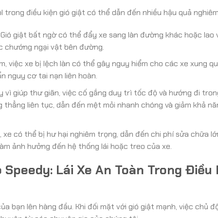
 trong điều kiện gió giật có thể dẫn đến nhiều hậu quả nghiêm
. Gió giật bất ngờ có thể đẩy xe sang làn đường khác hoặc lao 
c chướng ngại vật bên đường.
, việc xe bị lệch làn có thể gây nguy hiểm cho các xe xung q
n nguy cơ tai nạn liên hoàn.
 vì giúp thư giãn, việc cố gắng duy trì tốc độ và hướng đi tron
ăng thẳng liên tục, dẫn đến mệt mỏi nhanh chóng và giảm khả n
e có thể bị hư hại nghiêm trọng, dẫn đến chi phí sửa chữa lớn.
làm ảnh hưởng đến hệ thống lái hoặc treo của xe.
 Speedy: Lái Xe An Toàn Trong Điều 
ủa bạn lên hàng đầu. Khi đối mặt với gió giật mạnh, việc chủ đ