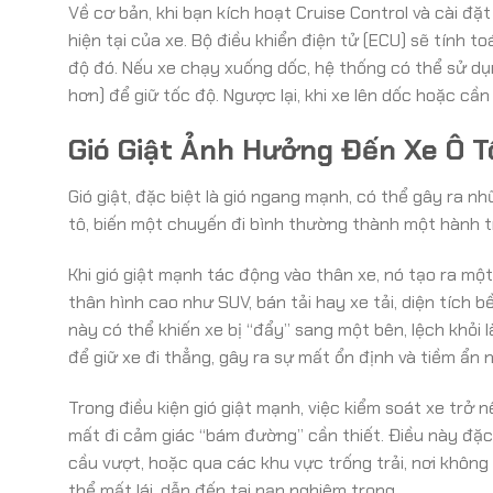
Về cơ bản, khi bạn kích hoạt Cruise Control và cài đ
hiện tại của xe. Bộ điều khiển điện tử (ECU) sẽ tính t
độ đó. Nếu xe chạy xuống dốc, hệ thống có thể sử d
hơn) để giữ tốc độ. Ngược lại, khi xe lên dốc hoặc cần
Gió Giật Ảnh Hưởng Đến Xe Ô 
Gió giật, đặc biệt là gió ngang mạnh, có thể gây ra 
tô, biến một chuyến đi bình thường thành một hành t
Khi gió giật mạnh tác động vào thân xe, nó tạo ra một
thân hình cao như SUV, bán tải hay xe tải, diện tích b
này có thể khiến xe bị “đẩy” sang một bên, lệch khỏi l
để giữ xe đi thẳng, gây ra sự mất ổn định và tiềm ẩn
Trong điều kiện gió giật mạnh, việc kiểm soát xe trở n
mất đi cảm giác “bám đường” cần thiết. Điều này đặc 
cầu vượt, hoặc qua các khu vực trống trải, nơi không 
thể mất lái, dẫn đến tai nạn nghiêm trọng.