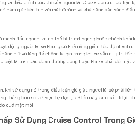
và điều chỉnh tức thì của người lái. Cruise Control, dù tiện lợi
 có cảm giác liên tục với mặt đường và khả năng sẵn sàng điều
ió mạnh đẩy ngang, xe có thể bị trượt ngang hoặc chệch khỏi 
oạt động, người lái sẽ không có khả năng giảm tốc độ nhanh c
gắng giữ vô lăng để chống lại gió trong khi xe vẫn duy trì tốc
ặc biệt là trên các đoạn đường cong hoặc khi xe phải đối mặt v
 khi sử dụng nó trong điều kiện gió giật, người lái sẽ phải liên
ng thẳng hơn so với việc tự đạp ga. Điều này làm mất đi lợi íc
 do quá mệt mỏi.
hấp Sử Dụng Cruise Control Trong Gi