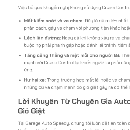
Việc bỏ qua khuyến nghị không sử dụng Cruise Control
Mất kiểm soát và va chạm:
Đây là rủi ro lớn nhất
phân cách, gây va chạm với phương tiện khác hoặ
Lệch làn đường:
Ngay cả khi không xảy ra va chạm
buộc họ phải phanh gấp hoặc đánh lái tránh, tiềm ẩ
Tăng căng thẳng và mệt mỏi cho người lái:
Thay
mạnh với Cruise Control lại khiến người lái phải c
ứng.
Hư hại xe:
Trong trường hợp mất lái hoặc va chạm, x
những cú va chạm mạnh do gió giật gây ra có thể 
Lời Khuyên Từ Chuyên Gia Auto
Gió Giật
Tại Garage Auto Speedy, chúng tôi luôn đặt an toàn c