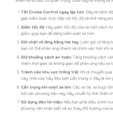
khiển xe là điều tối quan trọng. Dưới đây là những lờ
Tắt Cruise Control ngay lập tức:
Đây là hành độ
giác kiểm soát trực tiếp với tốc độ và khả năng ph
Giảm tốc độ:
Hãy giảm tốc độ của xe một cách từ t
giảm, giúp bạn dễ dàng kiểm soát xe hơn.
Giữ chặt vô lăng bằng hai tay:
Luôn giữ vô lăng bằ
bạn có thể phản ứng nhanh và chính xác hơn khi xe 
Giữ khoảng cách an toàn:
Tăng khoảng cách với 
thêm thời gian và không gian để phản ứng nếu xe bị
Tránh các khu vực trống trải:
Khi di chuyển qua
cây, nhà cửa, hãy đặc biệt cẩn trọng vì đây là nơi
Cẩn trọng khi vượt xe lớn:
Các xe tải, xe buýt lớ
bởi các phương tiện này, hãy chuẩn bị tinh thần c
Sử dụng đèn tín hiệu:
Nếu bạn phải điều chỉnh hướ
phương tiện khác biết về sự thay đổi hướng của b