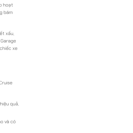
o hoạt
ng bám
ết xấu,
ũ Garage
chiếc xe
Cruise
hiệu quả,
o và có