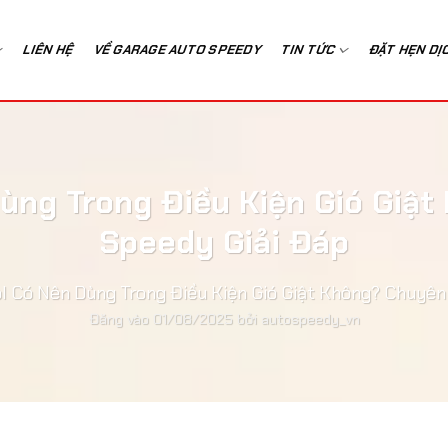
LIÊN HỆ
VỀ GARAGE AUTO SPEEDY
TIN TỨC
ĐẶT HẸN DỊ
ùng Trong Điều Kiện Gió Giậ
Speedy Giải Đáp
l Có Nên Dùng Trong Điều Kiện Gió Giật Không? Chuyên
Đăng vào
01/08/2025
bởi
autospeedy_vn