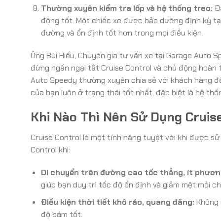
Thường xuyên kiểm tra lốp và hệ thống treo:
Đả
động tốt. Một chiếc xe được bảo dưỡng định kỳ t
đường và ổn định tốt hơn trong mọi điều kiện.
Ông Bùi Hiếu, Chuyên gia tư vấn xe tại Garage Auto Sp
đừng ngần ngại tắt Cruise Control và chủ động hoàn t
Auto Speedy thường xuyên chia sẻ với khách hàng để 
của bạn luôn ở trạng thái tốt nhất, đặc biệt là hệ thốn
Khi Nào Thì Nên Sử Dụng Cruis
Cruise Control là một tính năng tuyệt vời khi được s
Control khi:
Di chuyển trên đường cao tốc thẳng, ít phương
giúp bạn duy trì tốc độ ổn định và giảm mệt mỏi ch
Điều kiện thời tiết khô ráo, quang đãng:
Không c
độ bám tốt.