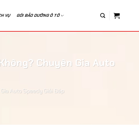
CH VỤ
GÓI BẢO DƯỠNG Ô TÔ
t Không? Chuyên Gia Auto
 Gia Auto Speedy Giải Đáp