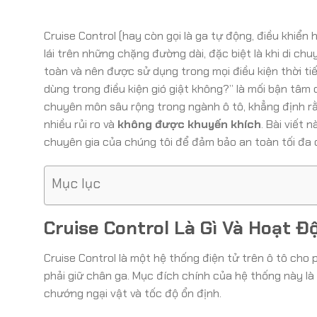
Cruise Control (hay còn gọi là ga tự động, điều khiển 
lái trên những chặng đường dài, đặc biệt là khi di ch
toàn và nên được sử dụng trong mọi điều kiện thời tiết
dùng trong điều kiện gió giật không?” là mối bận tâm 
chuyên môn sâu rộng trong ngành ô tô, khẳng định rằn
nhiều rủi ro và
không được khuyến khích
. Bài viết 
chuyên gia của chúng tôi để đảm bảo an toàn tối đa c
Mục lục
Cruise Control Là Gì Và Hoạt 
Cruise Control là một hệ thống điện tử trên ô tô cho
phải giữ chân ga. Mục đích chính của hệ thống này là g
chướng ngại vật và tốc độ ổn định.