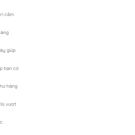
trì cảm
càng
này giúp
ép bạn có
như hàng
 bị vượt
ác