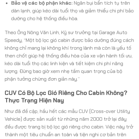
Bảo vệ các bộ phận khác:
Ngăn bụi bẩn tích tụ trên
dàn lạnh, giúp kéo dài tuổi thọ và giảm thiểu chi phí bảo
dưỡng cho hệ thống điều hòa.
Theo Ông Nông Văn Linh, Kỹ sư trưởng tại Garage Auto
Speedy, “Một bộ lọc gió cabin được bảo dưỡng đúng cách
không chỉ mang lại không khí trong lành mà còn là yếu tố
then chốt giúp hệ thống điều hòa của xe vận hành tối ưu,
kéo dài tuổi thọ các linh kiện và tiết kiệm chi phí năng
lượng. Đừng bao giờ xem nhẹ tầm quan trọng của bộ
phận tưởng chừng đơn giản này.”
CUV Có Bộ Lọc Gió Riêng Cho Cabin Không?
Thực Trạng Hiện Nay
Như đã đề cập, hầu hết các mẫu CUV (Cross-over Utility
Vehicle) được sản xuất từ những năm 2000 trở lại đây
đều được trang bị bộ lọc gió riêng cho cabin. Việc này trở
thành một tiêu chuẩn an toàn và tiện nghi cơ bản trên