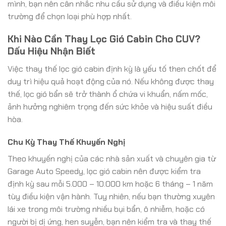
mình, bạn nên cân nhắc nhu cầu sử dụng và điều kiện môi
trường để chọn loại phù hợp nhất.
Khi Nào Cần Thay Lọc Gió Cabin Cho CUV?
Dấu Hiệu Nhận Biết
Việc thay thế lọc gió cabin định kỳ là yếu tố then chốt để
duy trì hiệu quả hoạt động của nó. Nếu không được thay
thế, lọc gió bẩn sẽ trở thành ổ chứa vi khuẩn, nấm mốc,
ảnh hưởng nghiêm trọng đến sức khỏe và hiệu suất điều
hòa.
Chu Kỳ Thay Thế Khuyến Nghị
Theo khuyến nghị của các nhà sản xuất và chuyên gia từ
Garage Auto Speedy, lọc gió cabin nên được kiểm tra
định kỳ sau mỗi 5.000 – 10.000 km hoặc 6 tháng – 1 năm
tùy điều kiện vận hành. Tuy nhiên, nếu bạn thường xuyên
lái xe trong môi trường nhiều bụi bẩn, ô nhiễm, hoặc có
người bị dị ứng, hen suyễn, bạn nên kiểm tra và thay thế