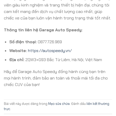
viên giàu kinh nghiệm và trang thiết bị hiện đại, chúng tôi
cam kết mang đến dịch vụ chất lượng cao nhất, giúp
chiếc xe của bạn luôn vận hành trong trạng thái tốt nhất.
Thông tin liên hệ Garage Auto Speedy:
Số điện thoại:
0877.726.969
Website:
https://autospeedy.vn/
Địa chỉ:
2QW3+G93 Bắc Từ Liêm, Hà Nội, Việt Nam
Hãy để Garage Auto Speedy đồng hành cùng bạn trên
mọi hành trình, đảm bảo an toàn và thoải mái tối đa cho
chiếc CUV của bạn!
Bài viết này được đăng trong
Mẹo sửa chữa
. Đánh dấu
liên kết thường
trực
.