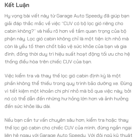
Kết Luận
Hy vọng bài viết này từ Garage Auto Speedy đã giúp bạn
giải đáp thắc mắc về việc “CUV có bộ lọc gió riêng cho
cabin không?” và hiểu rõ hơn về tầm quan trọng của bộ
phận này. Lọc gió cabin không chỉ là một tiện ích nhỏ mà
còn là yếu tố then chốt bảo vệ sức khỏe của bạn và gia
đình, đồng thời duy trì hiệu suất hoạt động tối ưu cho hệ
thống điều hòa trên chiếc CUV của bạn.
Việc kiểm tra và thay thế lọc gió cabin định kỳ là một
phần không thể thiếu trong quy trình bảo dưỡng xe. Đừng
vì tiết kiệm một khoản chi phí nhỏ mà bỏ qua việc này, bởi
nó có thể dẫn đến những hư hỏng lớn hơn và ảnh hưởng
đến sức khỏe lâu dài.
Nếu bạn cần tư vấn chuyên sâu hơn, kiểm tra hoặc thay
thế lọc gió cabin cho chiếc CUV của mình, đừng ngần ngại
liên hệ ngay với Garage Auto Speedy. Với đội ngũ kỹ thuật