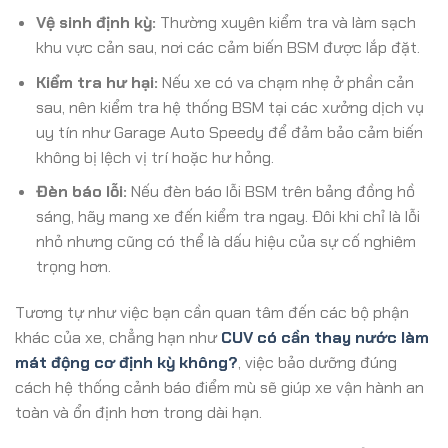
Vệ sinh định kỳ:
Thường xuyên kiểm tra và làm sạch
khu vực cản sau, nơi các cảm biến BSM được lắp đặt.
Kiểm tra hư hại:
Nếu xe có va chạm nhẹ ở phần cản
sau, nên kiểm tra hệ thống BSM tại các xưởng dịch vụ
uy tín như Garage Auto Speedy để đảm bảo cảm biến
không bị lệch vị trí hoặc hư hỏng.
Đèn báo lỗi:
Nếu đèn báo lỗi BSM trên bảng đồng hồ
sáng, hãy mang xe đến kiểm tra ngay. Đôi khi chỉ là lỗi
nhỏ nhưng cũng có thể là dấu hiệu của sự cố nghiêm
trọng hơn.
Tương tự như việc bạn cần quan tâm đến các bộ phận
khác của xe, chẳng hạn như
CUV có cần thay nước làm
mát động cơ định kỳ không?
, việc bảo dưỡng đúng
cách hệ thống cảnh báo điểm mù sẽ giúp xe vận hành an
toàn và ổn định hơn trong dài hạn.