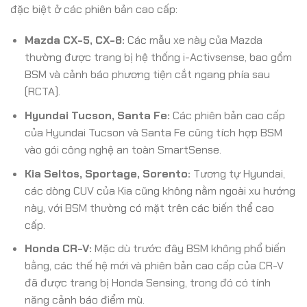
đặc biệt ở các phiên bản cao cấp:
Mazda CX-5, CX-8:
Các mẫu xe này của Mazda
thường được trang bị hệ thống i-Activsense, bao gồm
BSM và cảnh báo phương tiện cắt ngang phía sau
(RCTA).
Hyundai Tucson, Santa Fe:
Các phiên bản cao cấp
của Hyundai Tucson và Santa Fe cũng tích hợp BSM
vào gói công nghệ an toàn SmartSense.
Kia Seltos, Sportage, Sorento:
Tương tự Hyundai,
các dòng CUV của Kia cũng không nằm ngoài xu hướng
này, với BSM thường có mặt trên các biến thể cao
cấp.
Honda CR-V:
Mặc dù trước đây BSM không phổ biến
bằng, các thế hệ mới và phiên bản cao cấp của CR-V
đã được trang bị Honda Sensing, trong đó có tính
năng cảnh báo điểm mù.