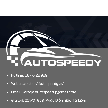
Hotline: 0877.726.969
Website:
https://autospeedy.vn/
Email:
Garage.autospeedy@gmail.com
Địa chỉ: 2QW3+G93, Phúc Diễn, Bắc Từ Liêm