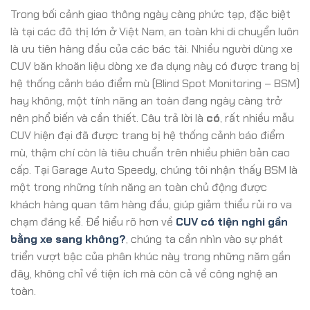
Trong bối cảnh giao thông ngày càng phức tạp, đặc biệt
là tại các đô thị lớn ở Việt Nam, an toàn khi di chuyển luôn
là ưu tiên hàng đầu của các bác tài. Nhiều người dùng xe
CUV băn khoăn liệu dòng xe đa dụng này có được trang bị
hệ thống cảnh báo điểm mù (Blind Spot Monitoring – BSM)
hay không, một tính năng an toàn đang ngày càng trở
nên phổ biến và cần thiết. Câu trả lời là
có
, rất nhiều mẫu
CUV hiện đại đã được trang bị hệ thống cảnh báo điểm
mù, thậm chí còn là tiêu chuẩn trên nhiều phiên bản cao
cấp. Tại Garage Auto Speedy, chúng tôi nhận thấy BSM là
một trong những tính năng an toàn chủ động được
khách hàng quan tâm hàng đầu, giúp giảm thiểu rủi ro va
chạm đáng kể. Để hiểu rõ hơn về
CUV có tiện nghi gần
bằng xe sang không?
, chúng ta cần nhìn vào sự phát
triển vượt bậc của phân khúc này trong những năm gần
đây, không chỉ về tiện ích mà còn cả về công nghệ an
toàn.