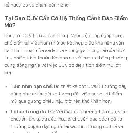
kể nguy cơ va chạm bên hông.”
Tại Sao CUV Cần Có Hệ Thống Cảnh Báo Điểm
Mù?
Dòng xe CUV (Crossover Utility Vehicle) đang ngày càng
phổ biến tại Việt Nam nhờ sự kết hợp giữa khả năng vận
hành linh hoạt của sedan và không gian rộng rãi của SUV.
Tuy nhiên, kích thước lớn hơn so với sedan thông thường
cũng đồng nghĩa với việc CUV có diện tích điểm mù lớn
hơn.
Tầm nhìn hạn chế:
Do thiết kế cột C và D thường dày,
cũng như chiều dài xe tương đối, việc quan sát điểm
mù qua gương chiếu hậu trở nên khó khăn hơn.
Lái xe trong đô thị:
Với mật độ phương tiện cao, việc
chuyển làn, quay đầu, hay di chuyển qua các ngã tư
thường xuyên đặt người lái vào tình huống có thể va