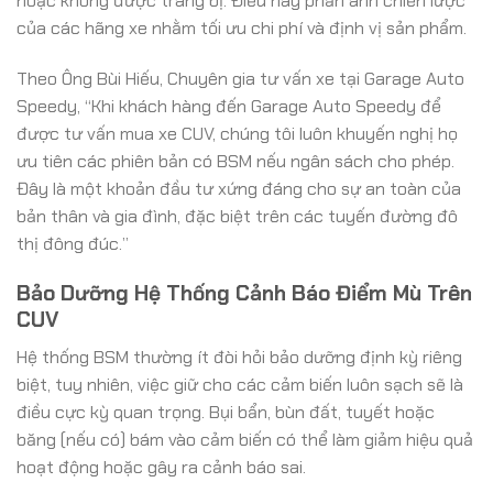
hoặc không được trang bị. Điều này phản ánh chiến lược
của các hãng xe nhằm tối ưu chi phí và định vị sản phẩm.
Theo Ông Bùi Hiếu, Chuyên gia tư vấn xe tại Garage Auto
Speedy, “Khi khách hàng đến Garage Auto Speedy để
được tư vấn mua xe CUV, chúng tôi luôn khuyến nghị họ
ưu tiên các phiên bản có BSM nếu ngân sách cho phép.
Đây là một khoản đầu tư xứng đáng cho sự an toàn của
bản thân và gia đình, đặc biệt trên các tuyến đường đô
thị đông đúc.”
Bảo Dưỡng Hệ Thống Cảnh Báo Điểm Mù Trên
CUV
Hệ thống BSM thường ít đòi hỏi bảo dưỡng định kỳ riêng
biệt, tuy nhiên, việc giữ cho các cảm biến luôn sạch sẽ là
điều cực kỳ quan trọng. Bụi bẩn, bùn đất, tuyết hoặc
băng (nếu có) bám vào cảm biến có thể làm giảm hiệu quả
hoạt động hoặc gây ra cảnh báo sai.