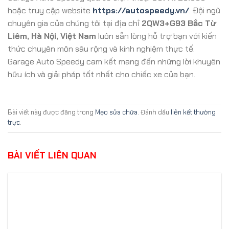
hoặc truy cập website
https://autospeedy.vn/
. Đội ngũ
chuyên gia của chúng tôi tại địa chỉ
2QW3+G93 Bắc Từ
Liêm, Hà Nội, Việt Nam
luôn sẵn lòng hỗ trợ bạn với kiến
thức chuyên môn sâu rộng và kinh nghiệm thực tế.
Garage Auto Speedy cam kết mang đến những lời khuyên
hữu ích và giải pháp tốt nhất cho chiếc xe của bạn.
Bài viết này được đăng trong
Mẹo sửa chữa
. Đánh dấu
liên kết thường
trực
.
BÀI VIẾT LIÊN QUAN