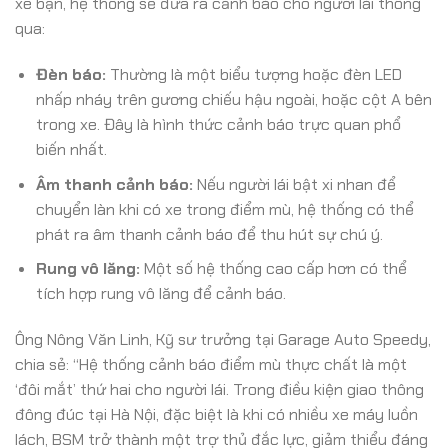
xe bạn, hệ thống sẽ đưa ra cảnh báo cho người lái thông
qua:
Đèn báo:
Thường là một biểu tượng hoặc đèn LED
nhấp nháy trên gương chiếu hậu ngoài, hoặc cột A bên
trong xe. Đây là hình thức cảnh báo trực quan phổ
biến nhất.
Âm thanh cảnh báo:
Nếu người lái bật xi nhan để
chuyển làn khi có xe trong điểm mù, hệ thống có thể
phát ra âm thanh cảnh báo để thu hút sự chú ý.
Rung vô lăng:
Một số hệ thống cao cấp hơn có thể
tích hợp rung vô lăng để cảnh báo.
Ông Nông Văn Linh, Kỹ sư trưởng tại Garage Auto Speedy,
chia sẻ: “Hệ thống cảnh báo điểm mù thực chất là một
‘đôi mắt’ thứ hai cho người lái. Trong điều kiện giao thông
đông đúc tại Hà Nội, đặc biệt là khi có nhiều xe máy luồn
lách, BSM trở thành một trợ thủ đắc lực, giảm thiểu đáng