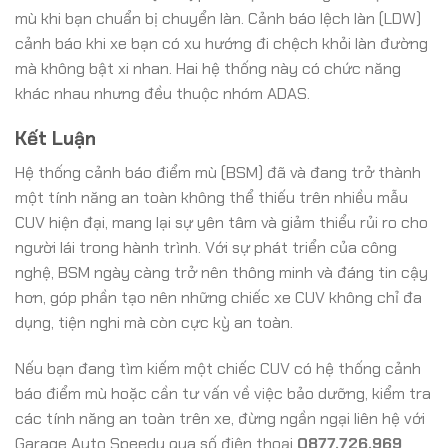
mù khi bạn chuẩn bị chuyển làn. Cảnh báo lệch làn (LDW)
cảnh báo khi xe bạn có xu hướng đi chệch khỏi làn đường
mà không bật xi nhan. Hai hệ thống này có chức năng
khác nhau nhưng đều thuộc nhóm ADAS.
Kết Luận
Hệ thống cảnh báo điểm mù (BSM) đã và đang trở thành
một tính năng an toàn không thể thiếu trên nhiều mẫu
CUV hiện đại, mang lại sự yên tâm và giảm thiểu rủi ro cho
người lái trong hành trình. Với sự phát triển của công
nghệ, BSM ngày càng trở nên thông minh và đáng tin cậy
hơn, góp phần tạo nên những chiếc xe CUV không chỉ đa
dụng, tiện nghi mà còn cực kỳ an toàn.
Nếu bạn đang tìm kiếm một chiếc CUV có hệ thống cảnh
báo điểm mù hoặc cần tư vấn về việc bảo dưỡng, kiểm tra
các tính năng an toàn trên xe, đừng ngần ngại liên hệ với
Garage Auto Speedy qua số điện thoại
0877.726.969