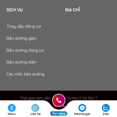
DỊCH VỤ
ĐỊA CHỈ
Thay dầu động cơ
Bảo dưỡng gầm
Bảo dưỡng động cơ
Bảo dưỡng điện
Các mốc bảo dưỡng
Thời gian làm viêc: 8h - 18h từ thứ 2 tới thứ 7
Copyright 2026 ©
Auto Speedy
Gọi ngay
Menu
Liên hệ
Messenger
Zalo