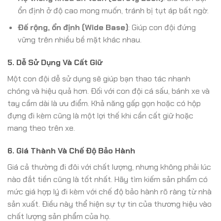
ổn định ở độ cao mong muốn, tránh bị tụt áp bất ngờ.
Đế rộng, ổn định (Wide Base)
: Giúp con đội đứng
vững trên nhiều bề mặt khác nhau.
5. Dễ Sử Dụng Và Cất Giữ
Một con đội dễ sử dụng sẽ giúp bạn thao tác nhanh
chóng và hiệu quả hơn. Đối với con đội cá sấu, bánh xe và
tay cầm dài là ưu điểm. Khả năng gấp gọn hoặc có hộp
đựng đi kèm cũng là một lợi thế khi cần cất giữ hoặc
mang theo trên xe.
6. Giá Thành Và Chế Độ Bảo Hành
Giá cả thường đi đôi với chất lượng, nhưng không phải lúc
nào đắt tiền cũng là tốt nhất. Hãy tìm kiếm sản phẩm có
mức giá hợp lý đi kèm với chế độ bảo hành rõ ràng từ nhà
sản xuất. Điều này thể hiện sự tự tin của thương hiệu vào
chất lượng sản phẩm của họ.