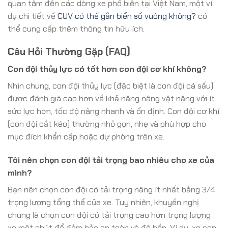
quan tâm đến các dòng xe phổ biến tại Việt Nam, một ví
dụ chi tiết về
CUV có thể gắn biển số vuông không?
có
thể cung cấp thêm thông tin hữu ích.
Câu Hỏi Thường Gặp (FAQ)
Con đội thủy lực có tốt hơn con đội cơ khí không?
Nhìn chung, con đội thủy lực (đặc biệt là con đội cá sấu)
được đánh giá cao hơn về khả năng nâng vật nặng với ít
sức lực hơn, tốc độ nâng nhanh và ổn định. Con đội cơ khí
(con đội cắt kéo) thường nhỏ gọn, nhẹ và phù hợp cho
mục đích khẩn cấp hoặc dự phòng trên xe.
Tôi nên chọn con đội tải trọng bao nhiêu cho xe của
mình?
Bạn nên chọn con đội có tải trọng nâng ít nhất bằng 3/4
trọng lượng tổng thể của xe. Tuy nhiên, khuyến nghị
chung là chọn con đội có tải trọng cao hơn trọng lượng
xe một chút để đảm bảo an toàn và độ bền. Ví dụ, xe con