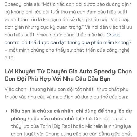
Speedy, chia sẻ: “Một chiếc con đội được bảo dưỡng định
kỳ không chỉ kéo dài tuổi thọ mà còn đảm bảo hiệu suất
và an toàn tối đa khi bạn cần sử dụng khẩn cấp. Việc này
đơn giản nhưng cực kỳ quan trọng.” Và nói đến việc tối ưu
hóa hiệu suất, nhiều người cũng thắc mắc liệu
Cruise
control có thể được cài đặt thông qua phần mềm không?
– một minh chứng cho thấy sự phát triển của công nghệ
ô tô.
Lời Khuyên Từ Chuyên Gia Auto Speedy: Chọn
Con Đội Phù Hợp Với Nhu Cầu Của Bạn
Việc chọn “thương hiệu con đội tốt nhất” thực chất phụ
thuộc vào nhu cầu và mục đích sử dụng cụ thể của bạn:
Nếu bạn là chủ xe cá nhân, chỉ dùng để thay lốp dự
phòng hoặc sửa chữa nhỏ tại nhà
: Con đội cá sấu
thủy lực của Torin (Big Red) hoặc Michelin là những lựa
chọn tuyệt vời. Chúng cung cấp sự cân bằng giữa chất