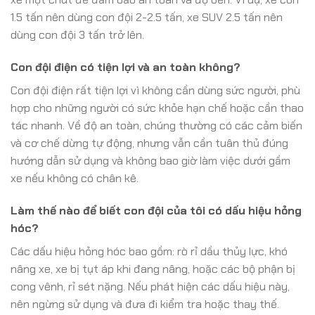
1.5 tấn nên dùng con đội 2-2.5 tấn, xe SUV 2.5 tấn nên
dùng con đội 3 tấn trở lên.
Con đội điện có tiện lợi và an toàn không?
Con đội điện rất tiện lợi vì không cần dùng sức người, phù
hợp cho những người có sức khỏe hạn chế hoặc cần thao
tác nhanh. Về độ an toàn, chúng thường có các cảm biến
và cơ chế dừng tự động, nhưng vẫn cần tuân thủ đúng
hướng dẫn sử dụng và không bao giờ làm việc dưới gầm
xe nếu không có chân kê.
Làm thế nào để biết con đội của tôi có dấu hiệu hỏng
hóc?
Các dấu hiệu hỏng hóc bao gồm: rò rỉ dầu thủy lực, khó
nâng xe, xe bị tụt áp khi đang nâng, hoặc các bộ phận bị
cong vênh, rỉ sét nặng. Nếu phát hiện các dấu hiệu này,
nên ngừng sử dụng và đưa đi kiểm tra hoặc thay thế.