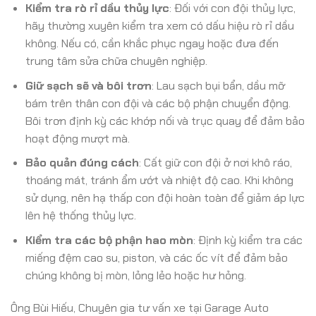
Kiểm tra rò rỉ dầu thủy lực
: Đối với con đội thủy lực,
hãy thường xuyên kiểm tra xem có dấu hiệu rò rỉ dầu
không. Nếu có, cần khắc phục ngay hoặc đưa đến
trung tâm sửa chữa chuyên nghiệp.
Giữ sạch sẽ và bôi trơn
: Lau sạch bụi bẩn, dầu mỡ
bám trên thân con đội và các bộ phận chuyển động.
Bôi trơn định kỳ các khớp nối và trục quay để đảm bảo
hoạt động mượt mà.
Bảo quản đúng cách
: Cất giữ con đội ở nơi khô ráo,
thoáng mát, tránh ẩm ướt và nhiệt độ cao. Khi không
sử dụng, nên hạ thấp con đội hoàn toàn để giảm áp lực
lên hệ thống thủy lực.
Kiểm tra các bộ phận hao mòn
: Định kỳ kiểm tra các
miếng đệm cao su, piston, và các ốc vít để đảm bảo
chúng không bị mòn, lỏng lẻo hoặc hư hỏng.
Ông Bùi Hiếu, Chuyên gia tư vấn xe tại Garage Auto