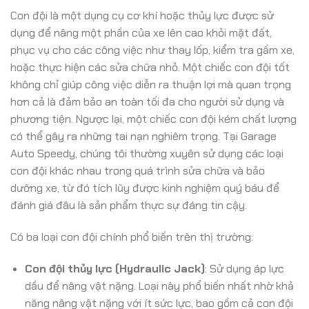
Con đội là một dụng cụ cơ khí hoặc thủy lực được sử
dụng để nâng một phần của xe lên cao khỏi mặt đất,
phục vụ cho các công việc như thay lốp, kiểm tra gầm xe,
hoặc thực hiện các sửa chữa nhỏ. Một chiếc con đội tốt
không chỉ giúp công việc diễn ra thuận lợi mà quan trọng
hơn cả là đảm bảo an toàn tối đa cho người sử dụng và
phương tiện. Ngược lại, một chiếc con đội kém chất lượng
có thể gây ra những tai nạn nghiêm trọng. Tại Garage
Auto Speedy, chúng tôi thường xuyên sử dụng các loại
con đội khác nhau trong quá trình sửa chữa và bảo
dưỡng xe, từ đó tích lũy được kinh nghiệm quý báu để
đánh giá đâu là sản phẩm thực sự đáng tin cậy.
Có ba loại con đội chính phổ biến trên thị trường:
Con đội thủy lực (Hydraulic Jack)
: Sử dụng áp lực
dầu để nâng vật nặng. Loại này phổ biến nhất nhờ khả
năng nâng vật nặng với ít sức lực, bao gồm cả con đội