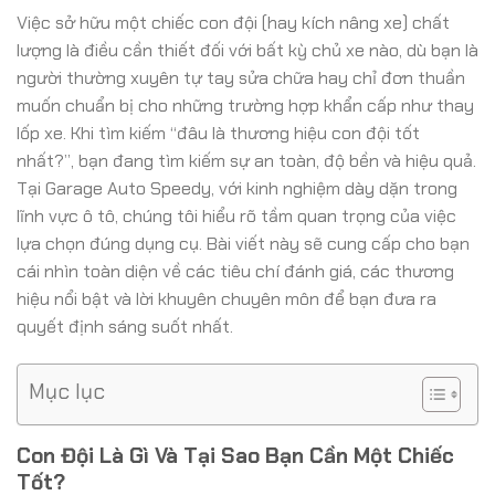
Việc sở hữu một chiếc con đội (hay kích nâng xe) chất
lượng là điều cần thiết đối với bất kỳ chủ xe nào, dù bạn là
người thường xuyên tự tay sửa chữa hay chỉ đơn thuần
muốn chuẩn bị cho những trường hợp khẩn cấp như thay
lốp xe. Khi tìm kiếm “đâu là thương hiệu con đội tốt
nhất?”, bạn đang tìm kiếm sự an toàn, độ bền và hiệu quả.
Tại Garage Auto Speedy, với kinh nghiệm dày dặn trong
lĩnh vực ô tô, chúng tôi hiểu rõ tầm quan trọng của việc
lựa chọn đúng dụng cụ. Bài viết này sẽ cung cấp cho bạn
cái nhìn toàn diện về các tiêu chí đánh giá, các thương
hiệu nổi bật và lời khuyên chuyên môn để bạn đưa ra
quyết định sáng suốt nhất.
Mục lục
Con Đội Là Gì Và Tại Sao Bạn Cần Một Chiếc
Tốt?