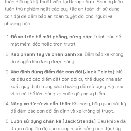
toàn. Đội ngũ kỹ thuật viên tại Garage Auto Speedy luôn
tuân thủ nghiêm ngặt các quy tắc an toàn khi sử dụng
con đội để đảm bảo an toàn tuyệt đối cho người và
phương tiện.
Đỗ xe trên bề mặt phẳng, cứng cáp
: Tránh các bề
mặt mềm, dốc hoặc trơn trượt.
Kéo phanh tay và chèn bánh xe
: Đảm bảo xe không
di chuyển khi đang được nâng.
Xác định đúng điểm đặt con đội (Jack Points)
: Mỗi
xe đều có các điểm đặt con đội cụ thể được nhà sản
xuất quy định trong sách hướng dẫn sử dụng. Đặt sai
vị trí có thể làm hỏng xe hoặc gây nguy hiểm.
Nâng xe từ từ và cẩn thận
: Khi nâng, hãy quan sát kỹ
để đảm bảo con đội ổn định và xe không bị trượt.
Luôn sử dụng chân kê (Jack Stands)
: Sau khi xe đã
được nâng lên độ cao mong muốn bằng con đội, hãy