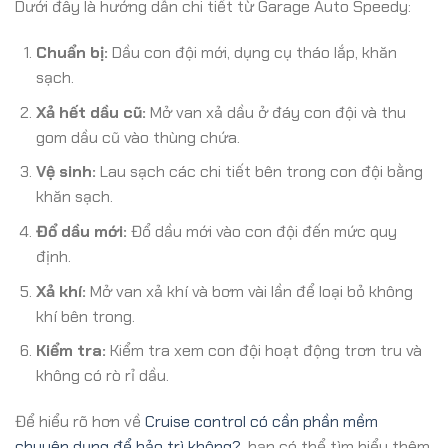
Dưới đây là hướng dẫn chi tiết từ Garage Auto Speedy:
Chuẩn bị:
Dầu con đội mới, dụng cụ tháo lắp, khăn
sạch.
Xả hết dầu cũ:
Mở van xả dầu ở đáy con đội và thu
gom dầu cũ vào thùng chứa.
Vệ sinh:
Lau sạch các chi tiết bên trong con đội bằng
khăn sạch.
Đổ dầu mới:
Đổ dầu mới vào con đội đến mức quy
định.
Xả khí:
Mở van xả khí và bơm vài lần để loại bỏ không
khí bên trong.
Kiểm tra:
Kiểm tra xem con đội hoạt động trơn tru và
không có rò rỉ dầu.
Để hiểu rõ hơn về
Cruise control có cần phần mềm
chuyên dụng để bảo trì không?
, bạn có thể tìm hiểu thêm