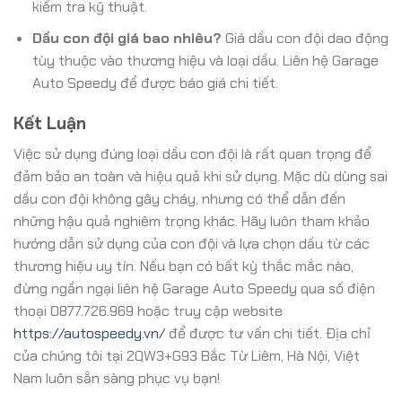
kiểm tra kỹ thuật.
Dầu con đội giá bao nhiêu?
Giá dầu con đội dao động
tùy thuộc vào thương hiệu và loại dầu. Liên hệ Garage
Auto Speedy để được báo giá chi tiết.
Kết Luận
Việc sử dụng đúng loại dầu con đội là rất quan trọng để
đảm bảo an toàn và hiệu quả khi sử dụng. Mặc dù dùng sai
dầu con đội không gây cháy, nhưng có thể dẫn đến
những hậu quả nghiêm trọng khác. Hãy luôn tham khảo
hướng dẫn sử dụng của con đội và lựa chọn dầu từ các
thương hiệu uy tín. Nếu bạn có bất kỳ thắc mắc nào,
đừng ngần ngại liên hệ Garage Auto Speedy qua số điện
thoại 0877.726.969 hoặc truy cập website
https://autospeedy.vn/
để được tư vấn chi tiết. Địa chỉ
của chúng tôi tại 2QW3+G93 Bắc Từ Liêm, Hà Nội, Việt
Nam luôn sẵn sàng phục vụ bạn!