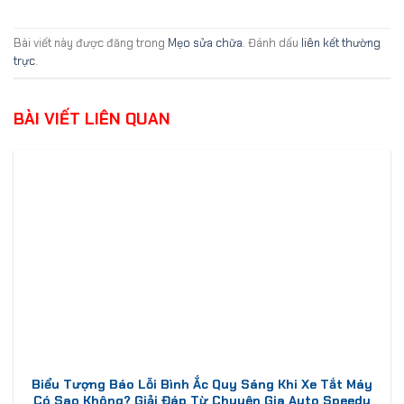
Bài viết này được đăng trong
Mẹo sửa chữa
. Đánh dấu
liên kết thường
trực
.
BÀI VIẾT LIÊN QUAN
Biểu Tượng Báo Lỗi Bình Ắc Quy Sáng Khi Xe Tắt Máy
Có Sao Không? Giải Đáp Từ Chuyên Gia Auto Speedy