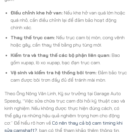
Điều chỉnh khe hở van:
Nếu khe hở van quá lớn hoặc
quá nhỏ, cần điều chỉnh lại để đảm bảo hoạt động
chính xác.
Thay thế trục cam:
Nếu trục cam bị mòn, cong vênh
hoặc gãy, cần thay thế bằng phụ tùng mới.
Kiểm tra và thay thế các bộ phận liên quan:
Bao
gồm xupap, lò xo xupap, bạc đạn trục cam.
Vệ sinh và kiểm tra hệ thống bôi trơn:
Đảm bảo trục
cam được bôi trơn đầy đủ để tránh mài mòn.
Theo Ông Nông Văn Linh, Kỹ sư trưởng tại Garage Auto
Speedy, “Việc sửa chữa trục cam đòi hỏi kỹ thuật cao và
kinh nghiệm. Nếu không được thực hiện đúng cách, có
thể gây ra những hậu quả nghiêm trọng hơn cho động
cơ.” Để hiểu rõ hơn về
Có nên thay cả bộ cam timing khi
sửa camshaft?
, bạn có thể tham khảo thêm thông tin.