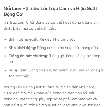
Mối Liên Hệ Giữa Lỗi Trục Cam và Hiệu Suất
Động Cơ
Khi trục cam bị lỗi, động cơ có thể hoạt động không ổn
định. Điều này có thể dẫn đến:
Giảm công suất:
Xe yếu, khó tăng tốc.
Khó khởi động:
Động cơ khó nổ hoặc nổ không đều.
Tiếng ồn bất thường:
Tiếng gõ, tiếng kêu lạ từ động
cơ.
Rung giật:
Động cơ rung lắc mạnh, đặc biệt khi chạy ở
tốc độ thấp.
Những vấn đề này ảnh hưởng trực tiếp đến khả năng
cung cấp mô-men xoắn của động cơ đến hộp số. Nếu
động cơ hoạt động yếu, hộp số sẽ phải làm việc vất vả
hơn để duy trì tốc độ mong muốn, đặc biệt là khi leo dốc