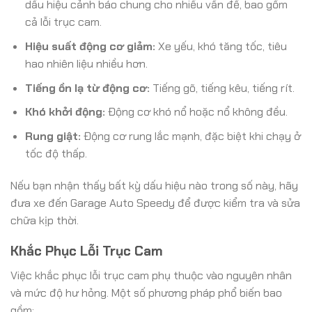
dấu hiệu cảnh báo chung cho nhiều vấn đề, bao gồm
cả lỗi trục cam.
Hiệu suất động cơ giảm:
Xe yếu, khó tăng tốc, tiêu
hao nhiên liệu nhiều hơn.
Tiếng ồn lạ từ động cơ:
Tiếng gõ, tiếng kêu, tiếng rít.
Khó khởi động:
Động cơ khó nổ hoặc nổ không đều.
Rung giật:
Động cơ rung lắc mạnh, đặc biệt khi chạy ở
tốc độ thấp.
Nếu bạn nhận thấy bất kỳ dấu hiệu nào trong số này, hãy
đưa xe đến Garage Auto Speedy để được kiểm tra và sửa
chữa kịp thời.
Khắc Phục Lỗi Trục Cam
Việc khắc phục lỗi trục cam phụ thuộc vào nguyên nhân
và mức độ hư hỏng. Một số phương pháp phổ biến bao
gồm: