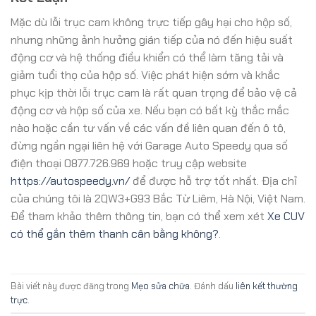
Mặc dù lỗi trục cam không trực tiếp gây hại cho hộp số,
nhưng những ảnh hưởng gián tiếp của nó đến hiệu suất
động cơ và hệ thống điều khiển có thể làm tăng tải và
giảm tuổi thọ của hộp số. Việc phát hiện sớm và khắc
phục kịp thời lỗi trục cam là rất quan trọng để bảo vệ cả
động cơ và hộp số của xe. Nếu bạn có bất kỳ thắc mắc
nào hoặc cần tư vấn về các vấn đề liên quan đến ô tô,
đừng ngần ngại liên hệ với Garage Auto Speedy qua số
điện thoại 0877.726.969 hoặc truy cập website
https://autospeedy.vn/
để được hỗ trợ tốt nhất. Địa chỉ
của chúng tôi là 2QW3+G93 Bắc Từ Liêm, Hà Nội, Việt Nam.
Để tham khảo thêm thông tin, bạn có thể xem xét
Xe CUV
có thể gắn thêm thanh cân bằng không?
.
Bài viết này được đăng trong
Mẹo sửa chữa
. Đánh dấu
liên kết thường
trực
.