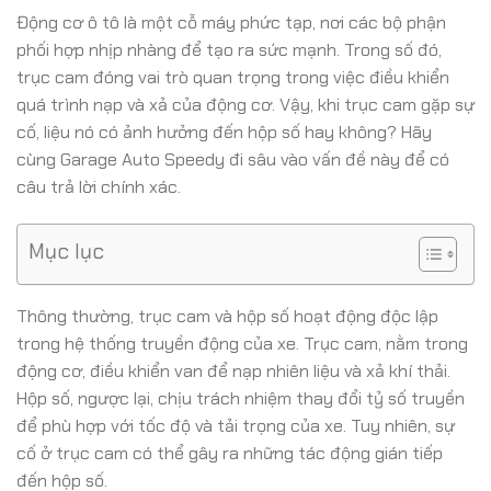
Động cơ ô tô là một cỗ máy phức tạp, nơi các bộ phận
phối hợp nhịp nhàng để tạo ra sức mạnh. Trong số đó,
trục cam đóng vai trò quan trọng trong việc điều khiển
quá trình nạp và xả của động cơ. Vậy, khi trục cam gặp sự
cố, liệu nó có ảnh hưởng đến hộp số hay không? Hãy
cùng Garage Auto Speedy đi sâu vào vấn đề này để có
câu trả lời chính xác.
Mục lục
Thông thường, trục cam và hộp số hoạt động độc lập
trong hệ thống truyền động của xe. Trục cam, nằm trong
động cơ, điều khiển van để nạp nhiên liệu và xả khí thải.
Hộp số, ngược lại, chịu trách nhiệm thay đổi tỷ số truyền
để phù hợp với tốc độ và tải trọng của xe. Tuy nhiên, sự
cố ở trục cam có thể gây ra những tác động gián tiếp
đến hộp số.