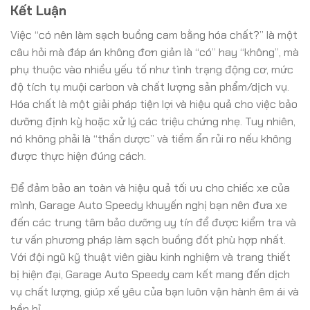
Kết Luận
Việc “có nên làm sạch buồng cam bằng hóa chất?” là một
câu hỏi mà đáp án không đơn giản là “có” hay “không”, mà
phụ thuộc vào nhiều yếu tố như tình trạng động cơ, mức
độ tích tụ muội carbon và chất lượng sản phẩm/dịch vụ.
Hóa chất là một giải pháp tiện lợi và hiệu quả cho việc bảo
dưỡng định kỳ hoặc xử lý các triệu chứng nhẹ. Tuy nhiên,
nó không phải là “thần dược” và tiềm ẩn rủi ro nếu không
được thực hiện đúng cách.
Để đảm bảo an toàn và hiệu quả tối ưu cho chiếc xe của
mình, Garage Auto Speedy khuyến nghị bạn nên đưa xe
đến các trung tâm bảo dưỡng uy tín để được kiểm tra và
tư vấn phương pháp làm sạch buồng đốt phù hợp nhất.
Với đội ngũ kỹ thuật viên giàu kinh nghiệm và trang thiết
bị hiện đại, Garage Auto Speedy cam kết mang đến dịch
vụ chất lượng, giúp xế yêu của bạn luôn vận hành êm ái và
bền bỉ.